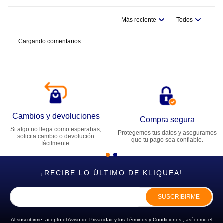
Más reciente
Todos
Título
Cargando comentarios…
Califica el producto de 1 a 5 estrellas
★
★
★
★
★
Tu nombre
Cambios y devoluciones
Dirección de email
Compra segura
Si algo no llega como esperabas,
Protegemos tus datos y aseguramos
solicita cambio o devolución
que tu pago sea confiable.
fácilmente.
Escribe un comentario
¡RECIBE LO ÚLTIMO DE KLIQUEA!
SUSCRIBIRME
ENVIAR COMENTARIO
Al suscribirme, acepto el
Aviso de Privacidad
y los
Términos y Condiciones
, así como el