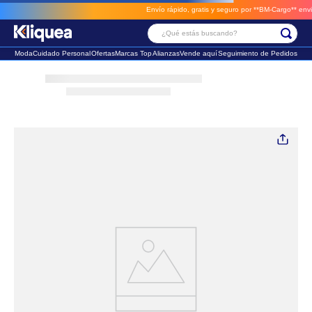
Envío rápido, gratis y seguro por **BM-Cargo**
envios a través de BM-Car
¿Qué estás buscando?
Moda
Cuidado Personal
Ofertas
Marcas Top
Alianzas
Vende aquí
Seguimiento de Pedidos
Términos Más Buscados
1
.
faldas
2
.
sandalia
3
.
futbol