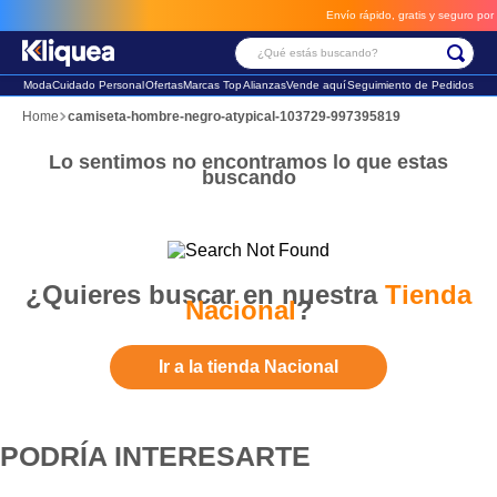
Envío rápido, gratis y seguro por **BM-Cargo**
¿Qué estás buscando?
Moda
Cuidado Personal
Ofertas
Marcas Top
Alianzas
Vende aquí
Seguimiento de Pedidos
camiseta-hombre-negro-atypical-103729-997395819
Lo sentimos no encontramos lo que estas
buscando
¿Quieres buscar en nuestra
Tienda
Nacional
?
Ir a la tienda Nacional
PODRÍA INTERESARTE