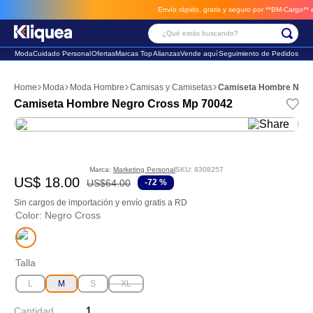
Envío rápido, gratis y seguro por **BM-Cargo**
envi
¿Qué estás buscando?
Moda
Cuidado Personal
Ofertas
Marcas Top
Alianzas
Vende aquí
Seguimiento de Pedidos
Términos Más Buscados
Moda
Moda Hombre
Camisas y Camisetas
Camiseta Hombre Negr
1
.
faldas
Camiseta Hombre Negro Cross Mp 70042
2
.
sandalia
3
.
futbol
Marca:
Marketing Personal
SKU
:
8308257
US$
18
.
00
US$
64
.
00
-
72 %
Sin cargos de importación y envío gratis a RD
Color
:
Negro Cross
Talla
L
M
S
XL
Cantidad