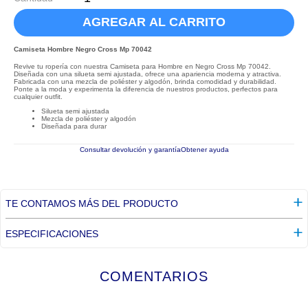
AGREGAR AL CARRITO
Camiseta Hombre Negro Cross Mp 70042
Revive tu ropería con nuestra Camiseta para Hombre en Negro Cross Mp 70042.
Diseñada con una silueta semi ajustada, ofrece una apariencia moderna y atractiva.
Fabricada con una mezcla de poliéster y algodón, brinda comodidad y durabilidad.
Ponte a la moda y experimenta la diferencia de nuestros productos, perfectos para
cualquier outfit.
Silueta semi ajustada
Mezcla de poliéster y algodón
Diseñada para durar
Consultar devolución y garantía
Obtener ayuda
TE CONTAMOS MÁS DEL PRODUCTO
ESPECIFICACIONES
COMENTARIOS
☆
☆
☆
☆
☆