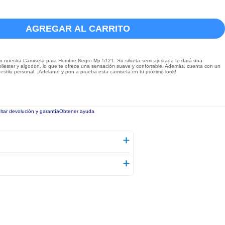
AGREGAR AL CARRITO
on nuestra Camiseta para Hombre Negro Mp 5121. Su silueta semi ajustada te dará una
oliester y algodón, lo que te ofrece una sensación suave y confortable. Además, cuenta con un
u estilo personal. ¡Adelante y pon a prueba esta camiseta en tu próximo look!
tar devolución y garantía
Obtener ayuda