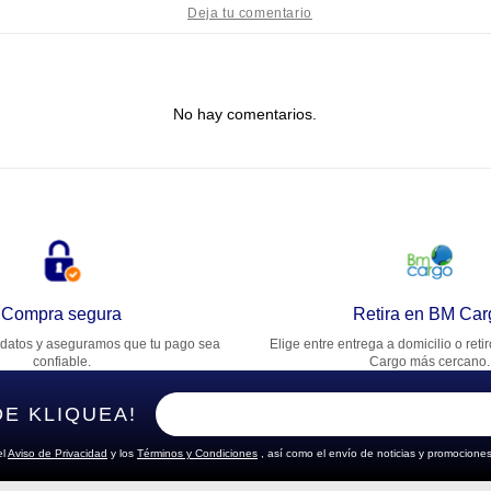
tulo
No hay comentarios.
lifica el producto de 1 a 5 estrellas
★
★
★
★
★
u nombre
rección de email
Compra segura
Retira en BM Car
datos y aseguramos que tu pago sea
Elige entre entrega a domicilio o reti
cribe un comentario
confiable.
Cargo más cercano.
DE KLIQUEA!
el
Aviso de Privacidad
y los
Términos y Condiciones
, así como el envío de noticias y promociones