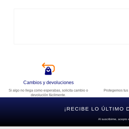
Tí
Ca
T
Di
Cambios y devoluciones
Si algo no llega como esperabas, solicita cambio o
Protegemos tus 
Es
devolución fácilmente.
¡RECIBE LO ÚLTIMO 
Al suscribirme, acepto 