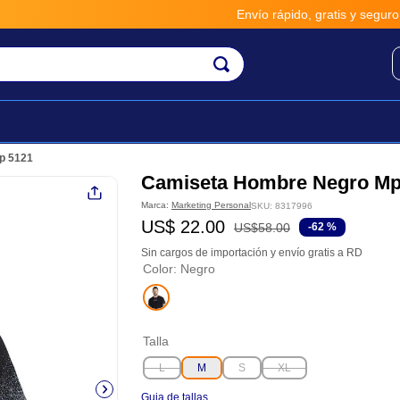
Envío rápido, gratis y seguro por
p 5121
Camiseta Hombre Negro Mp
Marca:
Marketing Personal
SKU
:
8317996
US$
22
.
00
US$
58
.
00
-
62 %
Sin cargos de importación y envío gratis a RD
Color
:
Negro
Talla
L
M
S
XL
Guia de tallas