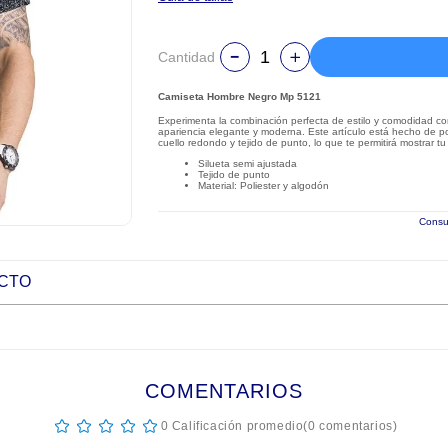
Cantidad
Camiseta Hombre Negro Mp 5121
Experimenta la combinación perfecta de estilo y comodidad c
apariencia elegante y moderna. Este artículo está hecho de p
cuello redondo y tejido de punto, lo que te permitirá mostrar t
Silueta semi ajustada
Tejido de punto
Material: Poliester y algodón
Consul
UCTO
COMENTARIOS
☆
☆
☆
☆
☆
0 Calificación promedio
(0 comentarios)