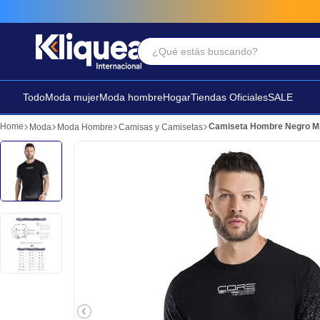
¿Qué estás buscando?
Términos Más Buscados
1
.
faldas
Todo
Moda mujer
Moda hombre
Hogar
Tiendas Oficiales
SALE
2
.
futbol
Camiseta Hombre Negro M
Moda
Moda Hombre
Camisas y Camisetas
3
.
sandalia