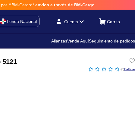
 **BM-Cargo**
envios a través de BM-Cargo
Tienda Nacional
Cuenta
Alianzas
Vende Aquí
Seguimiento de pedidos
 5121
☆
☆
☆
☆
☆
(
0
)