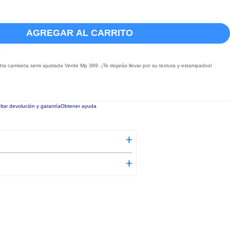
AGREGAR AL CARRITO
a
a camiseta semi ajustada Verde Mp 389. ¡Te dejarás llevar por su textura y estampados!
tar devolución y garantía
Obtener ayuda