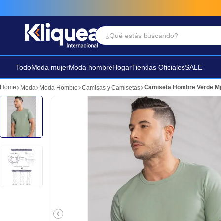
¿Qué estás buscando?
Términos Más Buscados
1
.
faldas
Todo
Moda mujer
Moda hombre
Hogar
Tiendas Oficiales
SALE
2
.
futbol
Camiseta Hombre Verde M
Moda
Moda Hombre
Camisas y Camisetas
3
.
sandalia