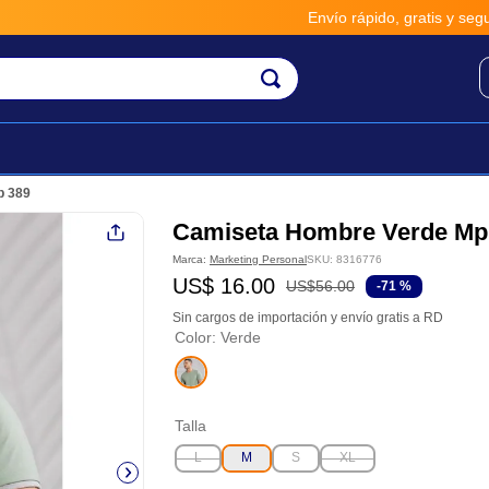
Envío rápido, gratis y seguro 
p 389
Camiseta Hombre Verde Mp
Marca:
Marketing Personal
SKU
:
8316776
US$
16
.
00
US$
56
.
00
-
71 %
Sin cargos de importación y envío gratis a RD
Color
:
Verde
Talla
L
M
S
XL