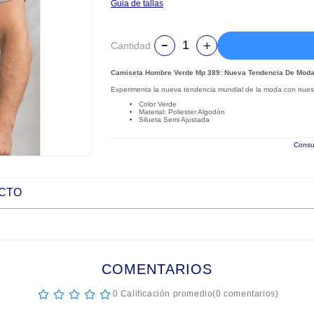
Guia de tallas
Cantidad
Camiseta Hombre Verde Mp 389: Nueva Tendencia De Mod
Experimenta la nueva tendencia mundial de la moda con nuestr
Color Verde
Material: Poliester Algodón
Silueta Semi Ajustada
Consul
UCTO
COMENTARIOS
☆
☆
☆
☆
☆
0 Calificación promedio
(0 comentarios)