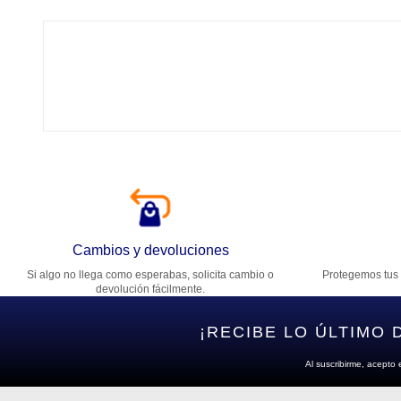
Tí
Ca
T
Di
Cambios y devoluciones
Si algo no llega como esperabas, solicita cambio o
Protegemos tus 
Es
devolución fácilmente.
¡RECIBE LO ÚLTIMO 
Al suscribirme, acepto 