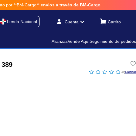
por **BM-Cargo**
envios a través de BM-Cargo
Tienda Nacional
Cuenta
Alianzas
Vende Aquí
Seguimiento de pedidos
 389
☆
☆
☆
☆
☆
(
0
)