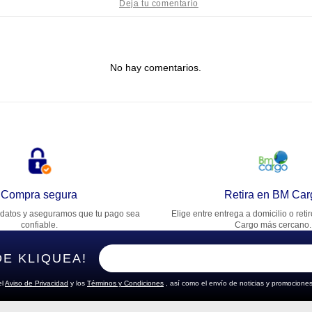
tulo
No hay comentarios.
lifica el producto de 1 a 5 estrellas
★
★
★
★
★
u nombre
rección de email
Compra segura
Retira en BM Car
datos y aseguramos que tu pago sea
Elige entre entrega a domicilio o reti
cribe un comentario
confiable.
Cargo más cercano.
DE KLIQUEA!
el
Aviso de Privacidad
y los
Términos y Condiciones
, así como el envío de noticias y promociones