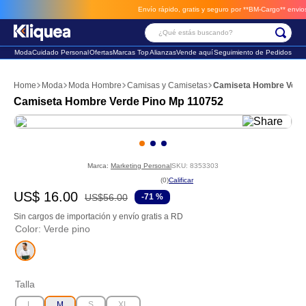
Envío rápido, gratis y seguro por **BM-Cargo**
envios a través de BM-Cargo
¿Qué estás buscando?
Moda
Cuidado Personal
Ofertas
Marcas Top
Alianzas
Vende aquí
Seguimiento de Pedidos
Términos Más Buscados
Moda
Moda Hombre
Camisas y Camisetas
Camiseta Hombre Verde
1
.
faldas
Camiseta Hombre Verde Pino Mp 110752
2
.
futbol
3
.
sandalia
Marca:
Marketing Personal
SKU
:
8353303
☆
☆
☆
☆
☆
(
0
)
US$
16
.
00
US$
56
.
00
-
71 %
Sin cargos de importación y envío gratis a RD
Color
:
Verde pino
Talla
L
M
S
XL