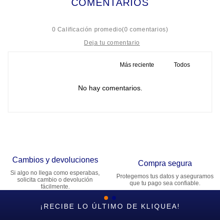
COMENTARIOS
☆
☆
☆
☆
☆
0 Calificación promedio
(0 comentarios)
Más reciente
Todos
Título
No hay comentarios.
Califica el producto de 1 a 5 estrellas
★
★
★
★
★
Tu nombre
Cambios y devoluciones
Dirección de email
Compra segura
Si algo no llega como esperabas,
Protegemos tus datos y aseguramos
solicita cambio o devolución
que tu pago sea confiable.
fácilmente.
Escribe un comentario
¡RECIBE LO ÚLTIMO DE KLIQUEA!