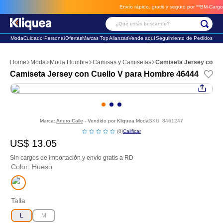
Envío rápido, gratis y seguro por **BM-Cargo**
envios a través de B
¿Qué estás buscando?
Moda
Cuidado Personal
Ofertas
Marcas Top
Alianzas
Vende aquí
Seguimiento de Pedidos
Términos Más Buscados
Moda
Moda Hombre
Camisas y Camisetas
Camiseta Jersey con C
1
.
vestido
Camiseta Jersey con Cuello V para Hombre 46444
2
.
faldas
3
.
sandalia
Marca:
Arturo Calle
- Vendido por
Kliquea Moda
SKU
:
8461247
☆
☆
☆
☆
☆
(
0
)
US$
13
.
05
Sin cargos de importación y envío gratis a RD
Color
:
Hueso
Talla
L
M