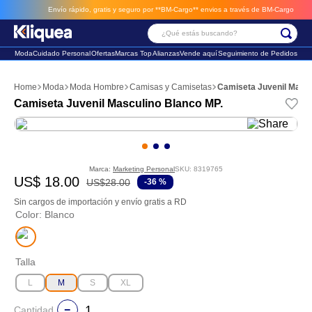
Envío rápido, gratis y seguro por **BM-Cargo**
envios a través de BM-Cargo
¿Qué estás buscando?
Moda
Cuidado Personal
Ofertas
Marcas Top
Alianzas
Vende aquí
Seguimiento de Pedidos
Términos Más Buscados
Moda
Moda Hombre
Camisas y Camisetas
Camiseta Juvenil Mascu
1
.
chaleco
Camiseta Juvenil Masculino Blanco MP.
2
.
sandalia
3
.
futbol
Marca:
Marketing Personal
SKU
:
8319765
US$
18
.
00
US$
28
.
00
-
36 %
Sin cargos de importación y envío gratis a RD
Color
:
Blanco
Talla
L
M
S
XL
Cantidad