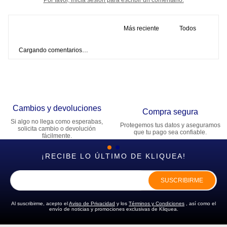
Más reciente
Todos
Cargando comentarios…
Cambios y devoluciones
Compra segura
Si algo no llega como esperabas,
Protegemos tus datos y aseguramos
solicita cambio o devolución
que tu pago sea confiable.
fácilmente.
¡RECIBE LO ÚLTIMO DE KLIQUEA!
SUSCRIBIRME
Al suscribirme, acepto el
Aviso de Privacidad
y los
Términos y Condiciones
, así como el
envío de noticias y promociones exclusivas de Kliquea.