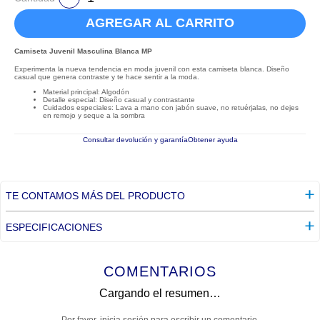
AGREGAR AL CARRITO
Camiseta Juvenil Masculina Blanca MP
Experimenta la nueva tendencia en moda juvenil con esta camiseta blanca. Diseño
casual que genera contraste y te hace sentir a la moda.
Material principal: Algodón
Detalle especial: Diseño casual y contrastante
Cuidados especiales: Lava a mano con jabón suave, no retuérjalas, no dejes
en remojo y seque a la sombra
Consultar devolución y garantía
Obtener ayuda
TE CONTAMOS MÁS DEL PRODUCTO
ESPECIFICACIONES
COMENTARIOS
Cargando el resumen…
Por favor, inicia sesión para escribir un comentario.