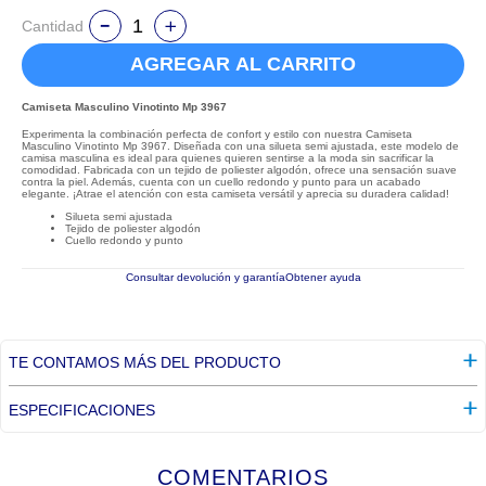
Cantidad
AGREGAR AL CARRITO
Camiseta Masculino Vinotinto Mp 3967
Experimenta la combinación perfecta de confort y estilo con nuestra Camiseta
Masculino Vinotinto Mp 3967. Diseñada con una silueta semi ajustada, este modelo de
camisa masculina es ideal para quienes quieren sentirse a la moda sin sacrificar la
comodidad. Fabricada con un tejido de poliester algodón, ofrece una sensación suave
contra la piel. Además, cuenta con un cuello redondo y punto para un acabado
elegante. ¡Atrae el atención con esta camiseta versátil y aprecia su duradera calidad!
Silueta semi ajustada
Tejido de poliester algodón
Cuello redondo y punto
Consultar devolución y garantía
Obtener ayuda
TE CONTAMOS MÁS DEL PRODUCTO
ESPECIFICACIONES
COMENTARIOS