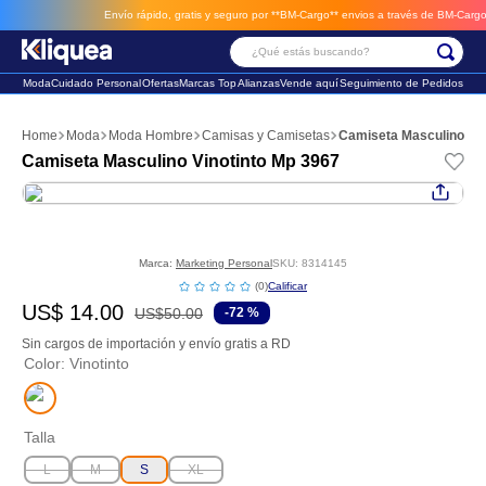
Envío rápido, gratis y seguro por **BM-Cargo**
envios a través de BM-Cargo
¿Qué estás buscando?
Moda
Cuidado Personal
Ofertas
Marcas Top
Alianzas
Vende aquí
Seguimiento de Pedidos
Términos Más Buscados
Moda
Moda Hombre
Camisas y Camisetas
Camiseta Masculino Vin
1
.
vestido
Camiseta Masculino Vinotinto Mp 3967
2
.
faldas
3
.
sandalia
Marca:
Marketing Personal
SKU
:
8314145
☆
☆
☆
☆
☆
(
0
)
US$
14
.
00
US$
50
.
00
-
72 %
Sin cargos de importación y envío gratis a RD
Color
:
Vinotinto
Talla
L
M
S
XL