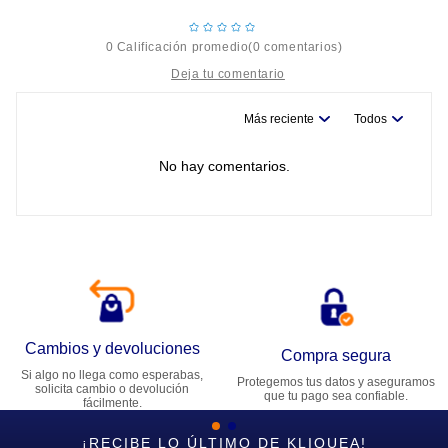
☆
☆
☆
☆
☆
0 Calificación promedio
(0 comentarios)
Más reciente
Todos
Título
No hay comentarios.
Califica el producto de 1 a 5 estrellas
★
★
★
★
★
Tu nombre
Dirección de email
Cambios y devoluciones
Compra segura
Si algo no llega como esperabas,
Protegemos tus datos y aseguramos
Escribe un comentario
solicita cambio o devolución
que tu pago sea confiable.
fácilmente.
¡RECIBE LO ÚLTIMO DE KLIQUEA!