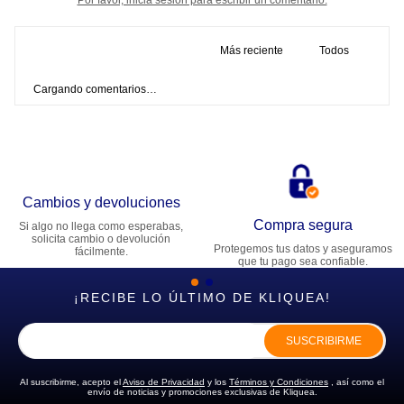
Más reciente
Todos
Cargando comentarios…
Cambios y devoluciones
Compra segura
Si algo no llega como esperabas,
solicita cambio o devolución
Protegemos tus datos y aseguramos
fácilmente.
que tu pago sea confiable.
¡RECIBE LO ÚLTIMO DE KLIQUEA!
SUSCRIBIRME
Al suscribirme, acepto el
Aviso de Privacidad
y los
Términos y Condiciones
, así como el
envío de noticias y promociones exclusivas de Kliquea.