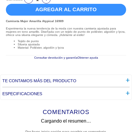
AGREGAR AL CARRITO
Camiseta Mujer Amarilla Atypical 16989
Experimenta la nueva tendencia de la moda con nuestra camiseta ajustada para
mujeres en tono amarillo. Diseñada con un tejido de punto de poliéster, algodón y lycra,
ofrece una silueta elegante y cómoda. ¡Adelante al estilo!
Tejido de punto
Silueta ajustada
Material: Poliéster, algodón y lycra
Consultar devolución y garantía
Obtener ayuda
TE CONTAMOS MÁS DEL PRODUCTO
ESPECIFICACIONES
COMENTARIOS
Cargando el resumen…
Por favor, inicia sesión para escribir un comentario.