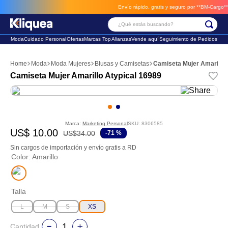
Envío rápido, gratis y seguro por **BM-Cargo**
env
¿Qué estás buscando?
Moda
Cuidado Personal
Ofertas
Marcas Top
Alianzas
Vende aquí
Seguimiento de Pedidos
Términos Más Buscados
Moda
Moda Mujeres
Blusas y Camisetas
Camiseta Mujer Amarillo 
1
.
faldas
Camiseta Mujer Amarillo Atypical 16989
2
.
sandalia
3
.
futbol
Marca:
Marketing Personal
SKU
:
8306585
US$
10
.
00
US$
34
.
00
-
71 %
Sin cargos de importación y envío gratis a RD
Color
:
Amarillo
Talla
L
M
S
XS
Cantidad