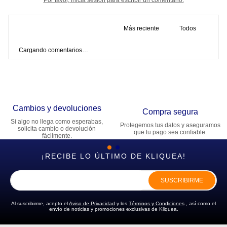
Más reciente
Todos
Cargando comentarios…
Cambios y devoluciones
Compra segura
Si algo no llega como esperabas,
Protegemos tus datos y aseguramos
solicita cambio o devolución
que tu pago sea confiable.
fácilmente.
¡RECIBE LO ÚLTIMO DE KLIQUEA!
SUSCRIBIRME
Al suscribirme, acepto el
Aviso de Privacidad
y los
Términos y Condiciones
, así como el
envío de noticias y promociones exclusivas de Kliquea.