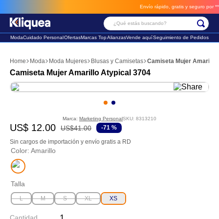
Envío rápido, gratis y seguro por **BM
¿Qué estás buscando?
Moda
Cuidado Personal
Ofertas
Marcas Top
Alianzas
Vende aquí
Seguimiento de Pedidos
Términos Más Buscados
Moda
Moda Mujeres
Blusas y Camisetas
Camiseta Mujer Amarillo 
1
.
faldas
Camiseta Mujer Amarillo Atypical 3704
2
.
sandalia
3
.
futbol
Marca:
Marketing Personal
SKU
:
8313210
US$
12
.
00
US$
41
.
00
-
71 %
Sin cargos de importación y envío gratis a RD
Color
:
Amarillo
Talla
L
M
S
XL
XS
Cantidad