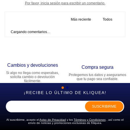
Por favor, inicia sesión para escribir un comentario.
Más reciente
Todos
Cargando comentarios…
Cambios y devoluciones
Compra segura
Si algo no llega como esperabas,
Protegemos tus datos y aseguramos
solicita cambio o devolución
que tu pago sea confiable.
fácilmente.
¡RECIBE LO ÚLTIMO DE KLIQUEA!
SUSCRIBIRME
Al suscribirme, acepto el
Aviso de Privacidad
y los
Términos y Condiciones
, así como el
envío de noticias y promociones exclusivas de Kliquea.