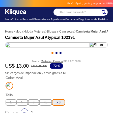
Envío rápido, gratis y seguro por **BM-Car
¿Qué estás buscando?
Moda
Cuidado Personal
Ofertas
Marcas Top
Alianzas
Vende aquí
Seguimiento de Pedidos
Términos Más Buscados
Moda
Moda Mujeres
Blusas y Camisetas
Camiseta Mujer Azul Atyp
1
.
chaleco
Camiseta Mujer Azul Atypical 102191
2
.
sandalia
3
.
futbol
Marca:
Marketing Personal
SKU
:
8313028
US$
13
.
00
US$
46
.
00
-
72 %
Sin cargos de importación y envío gratis a RD
Color
:
Azul
Talla
L
M
S
XL
XS
Cantidad