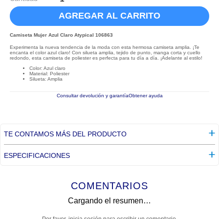
AGREGAR AL CARRITO
Camiseta Mujer Azul Claro Atypical 106863
Experimenta la nueva tendencia de la moda con esta hermosa camiseta amplia. ¡Te
encanta el color azul claro! Con silueta amplia, tejido de punto, manga corta y cuello
redondo, esta camiseta de poliester es perfecta para tu día a día. ¡Adelante al estilo!
Color: Azul claro
Material: Poliester
Silueta: Amplia
Consultar devolución y garantía
Obtener ayuda
TE CONTAMOS MÁS DEL PRODUCTO
ESPECIFICACIONES
COMENTARIOS
Cargando el resumen…
Por favor, inicia sesión para escribir un comentario.