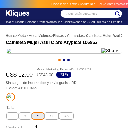
Envío rápido, gratis y seguro por **BM-Cargo**
envios a través de BM-Cargo
¿Qué estás buscando?
Moda
Cuidado Personal
Ofertas
Marcas Top
Alianzas
Vende aquí
Seguimiento de Pedidos
Términos Más Buscados
Moda
Moda Mujeres
Blusas y Camisetas
Camiseta Mujer Azul Clar
1
.
vestido
Camiseta Mujer Azul Claro Atypical 106863
2
.
faldas
3
.
sandalia
Marca:
Marketing Personal
SKU
:
8331232
US$
12
.
00
US$
43
.
00
-
72 %
Sin cargos de importación y envío gratis a RD
Color
:
Azul Claro
Talla
L
M
S
XL
XS
Cantidad