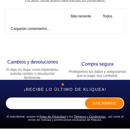
Más reciente
Todos
Cargando comentarios…
Cambios y devoluciones
Compra segura
Si algo no llega como esperabas,
Protegemos tus datos y aseguramos
solicita cambio o devolución
que tu pago sea confiable.
fácilmente.
¡RECIBE LO ÚLTIMO DE KLIQUEA!
SUSCRIBIRME
Al suscribirme, acepto el
Aviso de Privacidad
y los
Términos y Condiciones
, así como el
envío de noticias y promociones exclusivas de Kliquea.