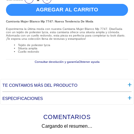
AGREGAR AL CARRITO
Camiseta Mujer Blanco Mp 7747: Nueva Tendencia De Moda
Experimenta la última moda con nuestra Camiseta Mujer Blanco Mp 7747. Diseñada
con un tejido de poliester lycra, esta camiseta ofrece una silueta amplia y cómoda.
Adornada con un cuello redondo, esta pieza es perfecta para completar tu look diario.
¡Te espera una colección llena de texturas y estampados!
Tejido de poliester lycra
Silueta amplia
Cuello redondo
Consultar devolución y garantía
Obtener ayuda
TE CONTAMOS MÁS DEL PRODUCTO
ESPECIFICACIONES
COMENTARIOS
Cargando el resumen…