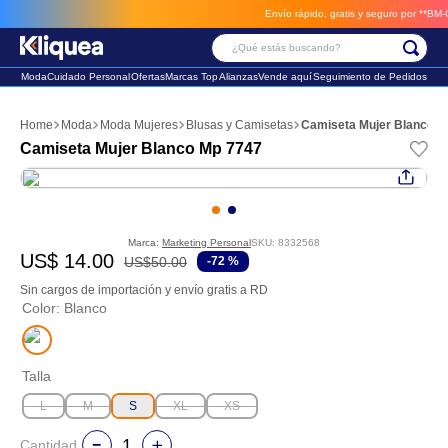
Envío rápido, gratis y seguro por **BM-Carg
¿Qué estás buscando?
Moda
Cuidado Personal
Ofertas
Marcas Top
Alianzas
Vende aquí
Seguimiento de Pedidos
Términos Más Buscados
Moda
Moda Mujeres
Blusas y Camisetas
Camiseta Mujer Blanco M
1
.
faldas
Camiseta Mujer Blanco Mp 7747
2
.
sandalia
3
.
futbol
Marca:
Marketing Personal
SKU
:
8332568
US$
14
.
00
US$
50
.
00
-
72 %
Sin cargos de importación y envío gratis a RD
Color
:
Blanco
Talla
L
M
S
XL
XS
Cantidad