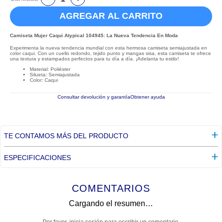
AGREGAR AL CARRITO
Camiseta Mujer Caqui Atypical 104945: La Nueva Tendencia En Moda
Experimenta la nueva tendencia mundial con esta hermosa camiseta semiajustada en
color caqui. Con un cuello redondo, tejido punto y mangas sisa, esta camiseta te ofrece
una textura y estampados perfectos para tu día a día. ¡Adelanta tu estilo!
Material: Poliéster
Silueta: Semiajustada
Color: Caqui
Consultar devolución y garantía
Obtener ayuda
TE CONTAMOS MÁS DEL PRODUCTO
ESPECIFICACIONES
COMENTARIOS
Cargando el resumen…
Por favor, inicia sesión para escribir un comentario.