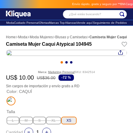
Envío rápido, gratis y seguro por **BM-Cargo**
e
¿Qué estás buscando?
Moda
Cuidado Personal
Ofertas
Marcas Top
Alianzas
Vende aquí
Seguimiento de Pedidos
Términos Más Buscados
Moda
Moda Mujeres
Blusas y Camisetas
Camiseta Mujer Caqui At
1
.
faldas
Camiseta Mujer Caqui Atypical 104945
2
.
sandalia
3
.
futbol
Marca:
Marketing Personal
SKU
:
8342514
US$
10
.
00
US$
36
.
00
-
72 %
Sin cargos de importación y envío gratis a RD
Color
:
CAQUÍ
Talla
L
M
S
XL
XS
Cantidad