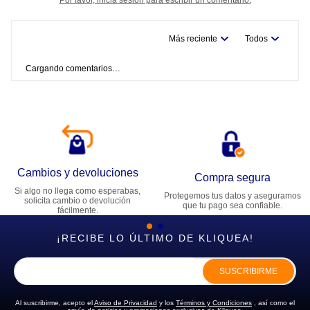
Más reciente
Todos
Cargando comentarios…
Cambios y devoluciones
Compra segura
Si algo no llega como esperabas,
Protegemos tus datos y aseguramos
solicita cambio o devolución
que tu pago sea confiable.
fácilmente.
¡RECIBE LO ÚLTIMO DE KLIQUEA!
SUSCRIBIRME
Al suscribirme, acepto el
Aviso de Privacidad
y los
Términos y Condiciones
, así como el