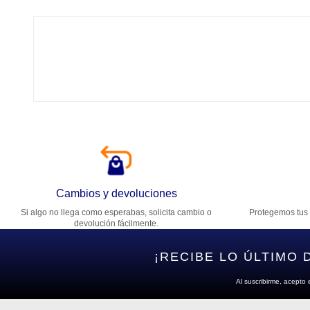
Tí
Ca
T
Di
Cambios y devoluciones
Si algo no llega como esperabas, solicita cambio o
Protegemos tus 
Es
devolución fácilmente.
¡RECIBE LO ÚLTIMO 
Al suscribirme, acepto 