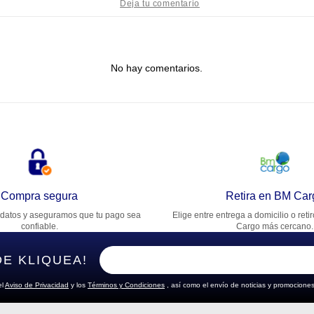
tulo
No hay comentarios.
lifica el producto de 1 a 5 estrellas
★
★
★
★
★
u nombre
rección de email
Compra segura
Retira en BM Car
datos y aseguramos que tu pago sea
Elige entre entrega a domicilio o reti
cribe un comentario
confiable.
Cargo más cercano.
DE KLIQUEA!
el
Aviso de Privacidad
y los
Términos y Condiciones
, así como el envío de noticias y promociones