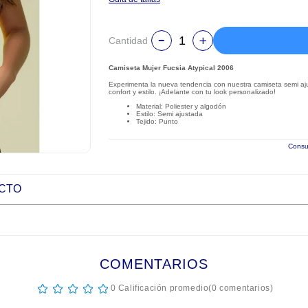
Cantidad
Camiseta Mujer Fucsia Atypical 2006
Experimenta la nueva tendencia con nuestra camiseta semi aju
confort y estilo. ¡Adelante con tu look personalizado!
Material: Poliester y algodón
Estilo: Semi ajustada
Tejido: Punto
Consul
UCTO
COMENTARIOS
☆
☆
☆
☆
☆
0 Calificación promedio
(0 comentarios)