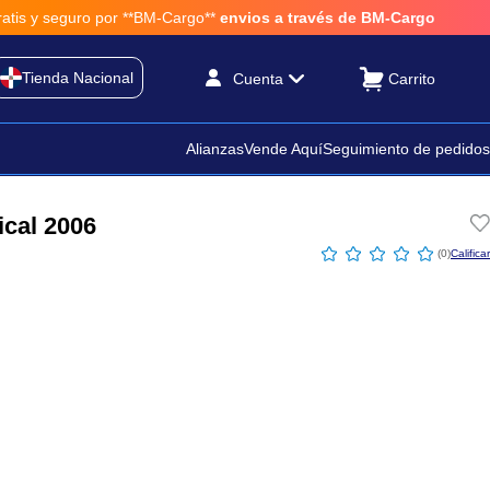
ro por **BM-Cargo**
envios a través de BM-Cargo
Tienda Nacional
Cuenta
Alianzas
Vende Aquí
Seguimiento de pedidos
ical 2006
☆
☆
☆
☆
☆
(
0
)