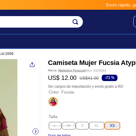
Envío rápido, gratis y segu
cal 2006
Camiseta Mujer Fucsia Atyp
Marca:
Marketing Personal
SKU
:
8325094
US$
12
.
00
US$
41
.
00
-
71 %
Sin cargos de importación y envío gratis a RD
Color
:
Fucsia
Talla
L
M
S
XL
XS
Guia de tallas