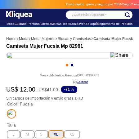
Envío rápido, gratis y seguro por **BM-Cargo**
envios a través de BM-Car
¿Qué estás buscando?
Moda
Cuidado Personal
Ofertas
Marcas Top
Alianzas
Vende aquí
Seguimiento de Pedidos
Términos Más Buscados
Moda
Moda Mujeres
Blusas y Camisetas
Camiseta Mujer Fucsia M
1
.
chaleco
Camiseta Mujer Fucsia Mp 82961
2
.
sandalia
3
.
futbol
Marca:
Marketing Personal
SKU
:
8309902
☆
☆
☆
☆
☆
(
0
)
US$
12
.
00
US$
41
.
00
-
71 %
Sin cargos de importación y envío gratis a RD
Color
:
Fucsia
Talla
L
M
S
XL
XS