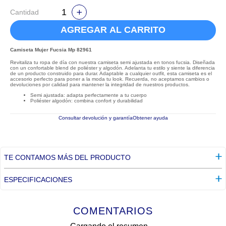
Cantidad
AGREGAR AL CARRITO
Camiseta Mujer Fucsia Mp 82961
Revitaliza tu ropa de día con nuestra camiseta semi ajustada en tonos fucsia. Diseñada
con un confortable blend de poliéster y algodón. Adelanta tu estilo y siente la diferencia
de un producto construido para durar. Adaptable a cualquier outfit, esta camiseta es el
accesorio perfecto para poner a la moda tu look. Recuerda, no aceptamos cambios o
devoluciones por calidad para mantener la integridad de nuestros productos.
Semi ajustada: adapta perfectamente a tu cuerpo
Poliéster algodón: combina confort y durabilidad
Consultar devolución y garantía
Obtener ayuda
TE CONTAMOS MÁS DEL PRODUCTO
ESPECIFICACIONES
COMENTARIOS