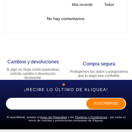
Más reciente
Todos
No hay comentarios.
Cambios y devoluciones
Compra segura
Si algo no llega como esperabas,
Protegemos tus datos y aseguramos
solicita cambio o devolución
que tu pago sea confiable.
fácilmente.
¡RECIBE LO ÚLTIMO DE KLIQUEA!
SUSCRIBIRME
Al suscribirme, acepto el
Aviso de Privacidad
y los
Términos y Condiciones
, así como el
envío de noticias y promociones exclusivas de Kliquea.