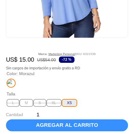
Marca:
Marketing Personal
SKU
:
8321538
US$
15
.
00
US$
54
.
00
-
72 %
Sin cargos de importación y envío gratis a RD
Color
:
Morazul
Talla
L
M
S
XL
XS
Cantidad
AGREGAR AL CARRITO