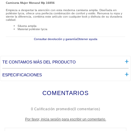
Camiseta Mujer Morazul Mp 16856
Empieza a despertar la atención con esta moderna camiseta amplia. Diseñada en
poliéster lycra, ofrece una perfecta combinación de confort y estilo. Renueva tu ropa y
siente la diferencia, combina este artículo con cualquier look y disfruta de su duradera
calidad.
Silueta amplia
Material poliéster lycra
Consultar devolución y garantía
Obtener ayuda
TE CONTAMOS MÁS DEL PRODUCTO
ESPECIFICACIONES
COMENTARIOS
☆
☆
☆
☆
☆
0 Calificación promedio
(0 comentarios)
Por favor, inicia sesión para escribir un comentario.