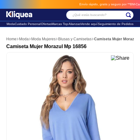
Envío rápido, gratis y seguro por **BM-Cargo**
envios a través de B
¿Qué estás buscando?
Moda
Cuidado Personal
Ofertas
Marcas Top
Alianzas
Vende aquí
Seguimiento de Pedidos
Términos Más Buscados
Moda
Moda Mujeres
Blusas y Camisetas
Camiseta Mujer Morazul 
1
.
faldas
Camiseta Mujer Morazul Mp 16856
2
.
sandalia
3
.
futbol