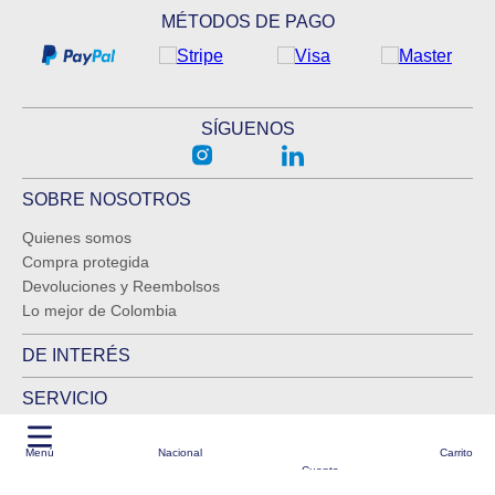
MÉTODOS DE PAGO
SÍGUENOS
SOBRE NOSOTROS
Quienes somos
Compra protegida
Devoluciones y Reembolsos
Lo mejor de Colombia
DE INTERÉS
SERVICIO
Logística garantizada por BmCargo como partner
Menú
Nacional
Carrito
Todos los derechos reservados Kliquea 2025
Cuenta