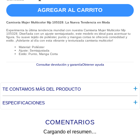
AGREGAR AL CARRITO
Camiseta Mujer Multicolor Mp 105328: La Nueva Tendencia en Moda
Experimenta la última tendencia mundial con nuestra Camiseta Mujer Multicolor Mp
105328. Diseñada con un ajuste semiajustado, este modelo es ideal para acentuar tu
figura. Su suave tejido de poliéster, punto y mangas cortas te ofrecerá comodidad y
estilo. ¡Adelante al día con esta vibrante y texturizada camiseta multicolor!
Material: Poliéster
Ajuste: Semiajustada
Estilo: Punto, Manga Corta
Consultar devolución y garantía
Obtener ayuda
TE CONTAMOS MÁS DEL PRODUCTO
ESPECIFICACIONES
COMENTARIOS
Cargando el resumen…