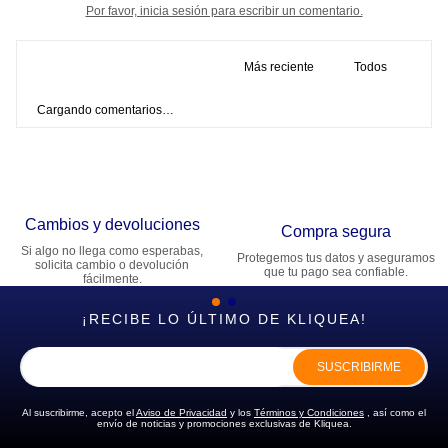
Por favor, inicia sesión para escribir un comentario.
Más reciente
Todos
Cargando comentarios…
Cambios y devoluciones
Compra segura
Si algo no llega como esperabas,
Protegemos tus datos y aseguramos
solicita cambio o devolución
que tu pago sea confiable.
fácilmente.
¡RECIBE LO ÚLTIMO DE KLIQUEA!
SUSCRIBIRME
Al suscribirme, acepto el
Aviso de Privacidad
y los
Términos y Condiciones
, así como el
envío de noticias y promociones exclusivas de Kliquea.