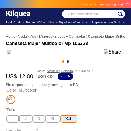
Envío rápido, gratis y seguro por **BM-C
¿Qué estás buscando?
Moda
Cuidado Personal
Ofertas
Marcas Top
Alianzas
Vende aquí
Seguimiento de Pedidos
Términos Más Buscados
Moda
Moda Mujeres
Blusas y Camisetas
Camiseta Mujer Multicolo
1
.
faldas
Camiseta Mujer Multicolor Mp 105328
2
.
sandalia
3
.
futbol
Marca:
Marketing Personal
SKU
:
8317575
US$
12
.
00
US$
18
.
00
-
33 %
Sin cargos de importación y envío gratis a RD
Color
:
Multicolor
Talla
L
M
S
XL
XXL
Cantidad