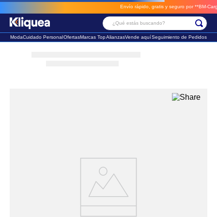
Envío rápido, gratis y seguro por **BM-Cargo**
¿Qué estás buscando?
Moda
Cuidado Personal
Ofertas
Marcas Top
Alianzas
Vende aquí
Seguimiento de Pedidos
Términos Más Buscados
1
.
faldas
2
.
sandalia
3
.
futbol