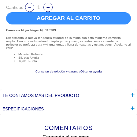
Cantidad
AGREGAR AL CARRITO
Camiseta Mujer Negro Mp 110983
Experimenta la nueva tendencia mundial de la moda con esta moderna camiseta
amplia. Con un cuello redondo, tejido punto y mangas cortas, esta camiseta de
poliéster es perfecta para vivir una jornada llena de texturas y estampados. ¡Adelante al
estilo!
Material: Poliéster
Silueta: Amplia
Tejido: Punto
Consultar devolución y garantía
Obtener ayuda
TE CONTAMOS MÁS DEL PRODUCTO
ESPECIFICACIONES
COMENTARIOS