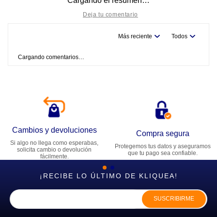
Cargando el resumen…
Más reciente
Todos
Título
Cargando comentarios…
Califica el producto de 1 a 5 estrellas
★
★
★
★
★
Tu nombre
Cambios y devoluciones
Dirección de email
Compra segura
Si algo no llega como esperabas,
Protegemos tus datos y aseguramos
solicita cambio o devolución
que tu pago sea confiable.
fácilmente.
Escribe un comentario
¡RECIBE LO ÚLTIMO DE KLIQUEA!
SUSCRIBIRME