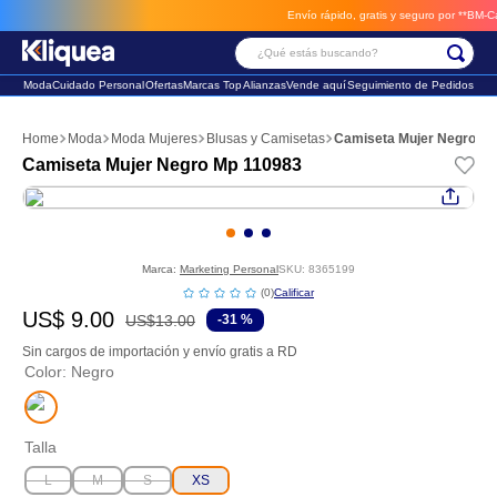
Envío rápido, gratis y seguro por **BM-Cargo
¿Qué estás buscando?
Moda
Cuidado Personal
Ofertas
Marcas Top
Alianzas
Vende aquí
Seguimiento de Pedidos
Términos Más Buscados
Moda
Moda Mujeres
Blusas y Camisetas
Camiseta Mujer Negro M
1
.
chaleco
Camiseta Mujer Negro Mp 110983
2
.
sandalia
3
.
futbol
Marca:
Marketing Personal
SKU
:
8365199
☆
☆
☆
☆
☆
(
0
)
US$
9
.
00
US$
13
.
00
-
31 %
Sin cargos de importación y envío gratis a RD
Color
:
Negro
Talla
L
M
S
XS