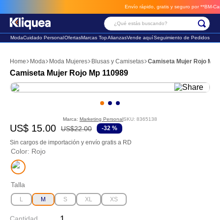
Envío rápido, gratis y seguro por **BM-Cargo**
¿Qué estás buscando?
Moda
Cuidado Personal
Ofertas
Marcas Top
Alianzas
Vende aquí
Seguimiento de Pedidos
Términos Más Buscados
Moda
Moda Mujeres
Blusas y Camisetas
Camiseta Mujer Rojo Mp 
1
.
vestido
Camiseta Mujer Rojo Mp 110989
2
.
faldas
3
.
sandalia
Marca:
Marketing Personal
SKU
:
8365138
US$
15
.
00
US$
22
.
00
-
32 %
Sin cargos de importación y envío gratis a RD
Color
:
Rojo
Talla
L
M
S
XL
XS
Cantidad