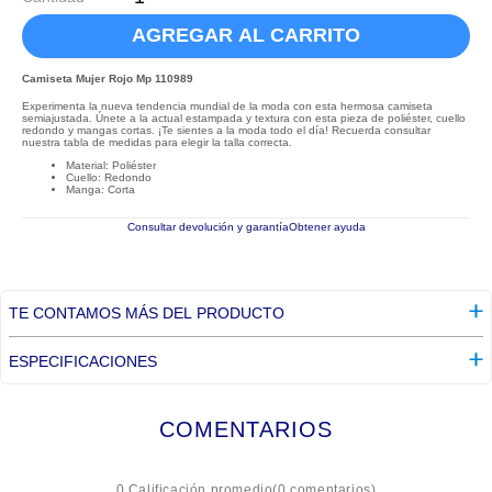
AGREGAR AL CARRITO
Camiseta Mujer Rojo Mp 110989
Experimenta la nueva tendencia mundial de la moda con esta hermosa camiseta
semiajustada. Únete a la actual estampada y textura con esta pieza de poliéster, cuello
redondo y mangas cortas. ¡Te sientes a la moda todo el día! Recuerda consultar
nuestra tabla de medidas para elegir la talla correcta.
Material: Poliéster
Cuello: Redondo
Manga: Corta
Consultar devolución y garantía
Obtener ayuda
TE CONTAMOS MÁS DEL PRODUCTO
ESPECIFICACIONES
COMENTARIOS
☆
☆
☆
☆
☆
0 Calificación promedio
(0 comentarios)