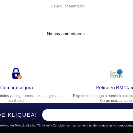
tulo
No hay comentarios.
lifica el producto de 1 a 5 estrellas
★
★
★
★
★
u nombre
rección de email
Compra segura
Retira en BM Car
datos y aseguramos que tu pago sea
Elige entre entrega a domicilio o reti
cribe un comentario
confiable.
Cargo más cercano.
DE KLIQUEA!
el
Aviso de Privacidad
y los
Términos y Condiciones
, así como el envío de noticias y promociones