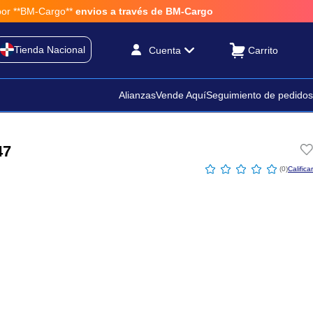
**BM-Cargo**
envios a través de BM-Cargo
Tienda Nacional
Cuenta
Alianzas
Vende Aquí
Seguimiento de pedidos
47
☆
☆
☆
☆
☆
(
0
)