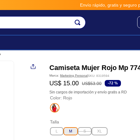
Envío rápido, gratis y seguro por 
7
Camiseta Mujer Rojo Mp 77
Marca:
Marketing Personal
SKU
:
8319594
US$
15
.
00
US$
53
.
00
-
72 %
Sin cargos de importación y envío gratis a RD
Color
:
Rojo
Talla
L
M
S
XL