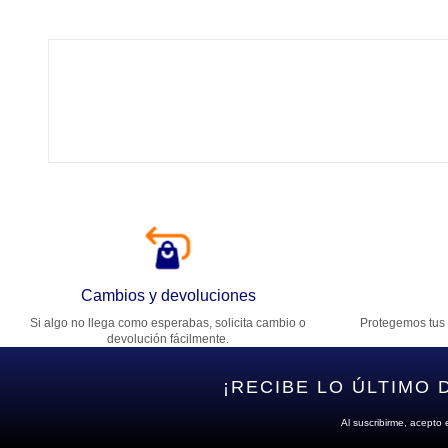
Tí
Ca
T
Di
Cambios y devoluciones
Si algo no llega como esperabas, solicita cambio o
Protegemos tus 
Es
devolución fácilmente.
¡RECIBE LO ÚLTIMO 
Al suscribirme, acepto 