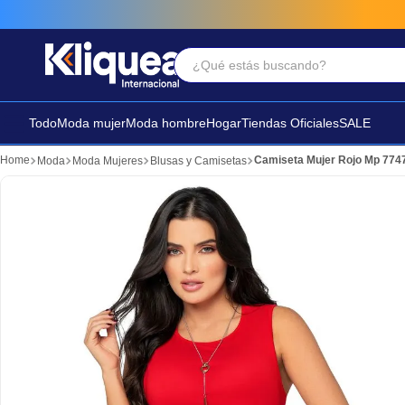
¿Qué estás buscando?
Términos Más Buscados
1
.
faldas
Todo
Moda mujer
Moda hombre
Hogar
Tiendas Oficiales
SALE
2
.
futbol
Camiseta Mujer Rojo Mp 774
Moda
Moda Mujeres
Blusas y Camisetas
3
.
sandalia