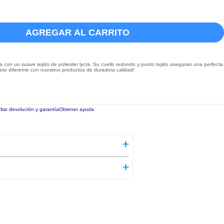
AGREGAR AL CARRITO
a con un suave tejido de poliester lycra. Su cuello redondo y punto tejido aseguran una perfecta
ete diferente con nuestros productos de duradera calidad!
tar devolución y garantía
Obtener ayuda