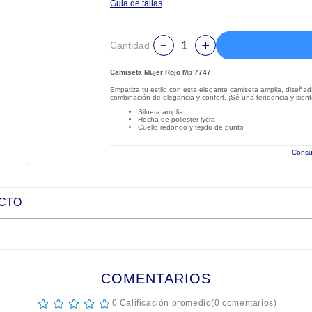
Guia de tallas
Cantidad
Camiseta Mujer Rojo Mp 7747
Empatiza tu estilo con esta elegante camiseta amplia, diseñad
combinación de elegancia y confort. ¡Sé una tendencia y sient
Silueta amplia
Hecha de poliester lycra
Cuello redondo y tejido de punto
Consul
UCTO
COMENTARIOS
☆
☆
☆
☆
☆
0 Calificación promedio
(0 comentarios)