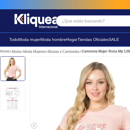
¿Qué estás buscando?
Términos Más Buscados
1
.
faldas
Todo
Moda mujer
Moda hombre
Hogar
Tiendas Oficiales
SALE
2
.
futbol
Camiseta Mujer Rosa Mp 138
Moda
Moda Mujeres
Blusas y Camisetas
3
.
sandalia