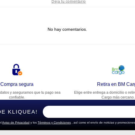
tulo
No hay comentarios.
lifica el producto de 1 a 5 estrellas
★
★
★
★
★
u nombre
rección de email
Compra segura
Retira en BM Car
datos y aseguramos que tu pago sea
Elige entre entrega a domicilio o reti
cribe un comentario
confiable.
Cargo más cercano.
DE KLIQUEA!
el
Aviso de Privacidad
y los
Términos y Condiciones
, así como el envío de noticias y promociones