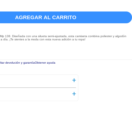
AGREGAR AL CARRITO
Mp 138. Diseñada con una silueta semi-ajustada, esta camiseta combina poliester y algodón
a día. ¡Te sientes a la moda con esta nueva adición a tu ropa!
tar devolución y garantía
Obtener ayuda