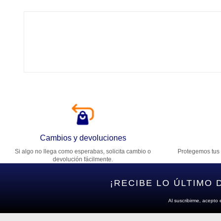
Tí
Ca
T
Di
Cambios y devoluciones
Si algo no llega como esperabas, solicita cambio o
Protegemos tus 
Es
devolución fácilmente.
¡RECIBE LO ÚLTIMO 
Al suscribirme, acepto 