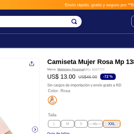
Envío rápido, gratis y seguro por **BM-
Camiseta Mujer Rosa Mp 13
Marca:
Marketing Personal
SKU
:
8327777
US$
13
.
00
US$
46
.
00
-
72 %
Sin cargos de importación y envío gratis a RD
Color
:
Rosa
Talla
L
M
S
XL
XXL
Guia de tallas