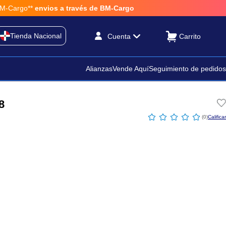
Cargo**
envios a través de BM-Cargo
Tienda Nacional
Cuenta
Alianzas
Vende Aquí
Seguimiento de pedidos
8
☆
☆
☆
☆
☆
(
0
)