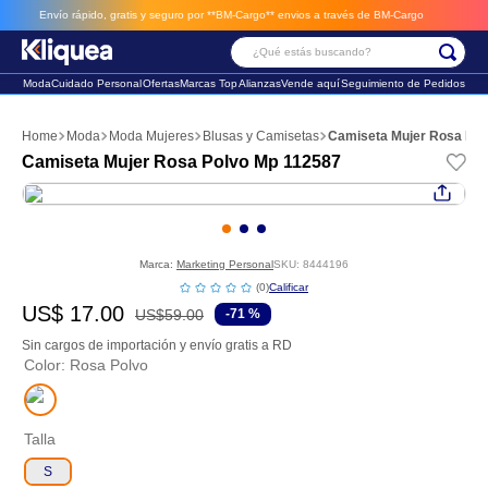
Envío rápido, gratis y seguro por **BM-Cargo**
envios a través de BM-Cargo
¿Qué estás buscando?
Moda
Cuidado Personal
Ofertas
Marcas Top
Alianzas
Vende aquí
Seguimiento de Pedidos
Términos Más Buscados
Moda
Moda Mujeres
Blusas y Camisetas
Camiseta Mujer Rosa Pol
1
.
vestido
Camiseta Mujer Rosa Polvo Mp 112587
2
.
faldas
3
.
sandalia
Marca:
Marketing Personal
SKU
:
8444196
☆
☆
☆
☆
☆
(
0
)
US$
17
.
00
US$
59
.
00
-
71 %
Sin cargos de importación y envío gratis a RD
Color
:
Rosa Polvo
Talla
S