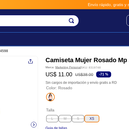
Envío rápido, gratis y seguro por 
34598
Camiseta Mujer Rosado Mp
Marca:
Marketing Personal
SKU
:
8319748
US$
11
.
00
US$
38
.
00
-
71 %
Sin cargos de importación y envío gratis a RD
Color
:
Rosado
Talla
L
M
S
XS
Guia de tallas