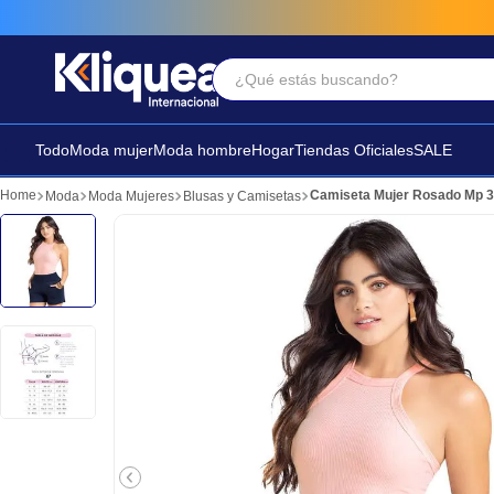
¿Qué estás buscando?
Términos Más Buscados
1
.
faldas
Todo
Moda mujer
Moda hombre
Hogar
Tiendas Oficiales
SALE
2
.
futbol
Camiseta Mujer Rosado Mp 
Moda
Moda Mujeres
Blusas y Camisetas
3
.
sandalia