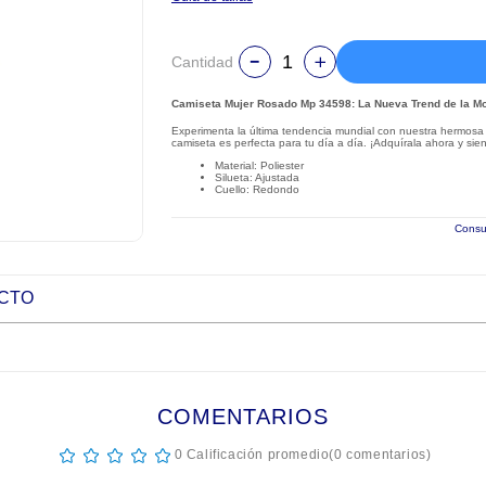
Cantidad
Camiseta Mujer Rosado Mp 34598: La Nueva Trend de la M
Experimenta la última tendencia mundial con nuestra hermosa 
camiseta es perfecta para tu día a día. ¡Adquírala ahora y sie
Material: Poliester
Silueta: Ajustada
Cuello: Redondo
Consul
UCTO
COMENTARIOS
☆
☆
☆
☆
☆
0 Calificación promedio
(0 comentarios)