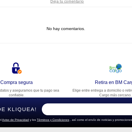
tulo
No hay comentarios.
lifica el producto de 1 a 5 estrellas
★
★
★
★
★
u nombre
rección de email
Compra segura
Retira en BM Car
datos y aseguramos que tu pago sea
Elige entre entrega a domicilio o reti
cribe un comentario
confiable.
Cargo más cercano.
DE KLIQUEA!
el
Aviso de Privacidad
y los
Términos y Condiciones
, así como el envío de noticias y promociones