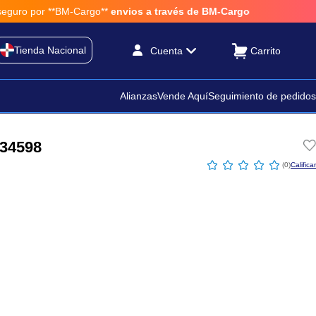
**BM-Cargo**
envios a través de BM-Cargo
Tienda Nacional
Cuenta
Alianzas
Vende Aquí
Seguimiento de pedidos
 34598
☆
☆
☆
☆
☆
(
0
)