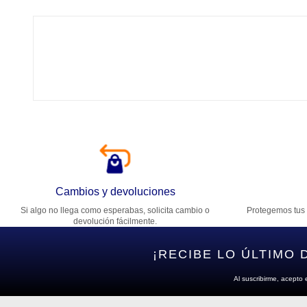
Tí
Ca
T
Di
Cambios y devoluciones
Si algo no llega como esperabas, solicita cambio o
Protegemos tus 
Es
devolución fácilmente.
¡RECIBE LO ÚLTIMO 
Al suscribirme, acepto 