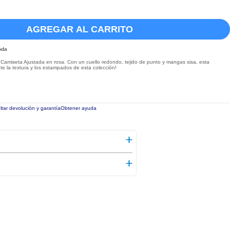
AGREGAR AL CARRITO
oda
Camiseta Ajustada en rosa. Con un cuello redondo, tejido de punto y mangas sisa, esta
nte la textura y los estampados de esta colección!
tar devolución y garantía
Obtener ayuda