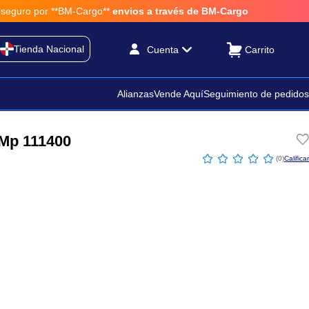
*BM-Cargo**
envios a través de BM-Cargo
Tienda Nacional
Cuenta
Alianzas
Vende Aquí
Seguimiento de pedidos
 Mp 111400
☆
☆
☆
☆
☆
(
0
)