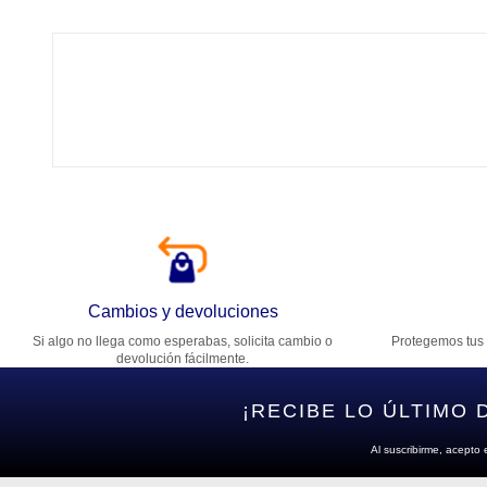
Tí
Ca
T
Di
Cambios y devoluciones
Si algo no llega como esperabas, solicita cambio o
Protegemos tus 
Es
devolución fácilmente.
¡RECIBE LO ÚLTIMO 
Al suscribirme, acepto 