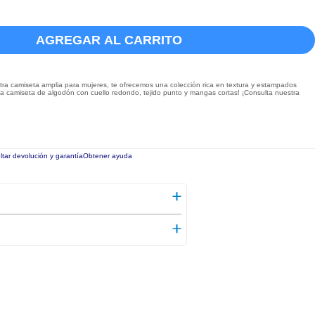
AGREGAR AL CARRITO
ra camiseta amplia para mujeres, te ofrecemos una colección rica en textura y estampados
tra camiseta de algodón con cuello redondo, tejido punto y mangas cortas! ¡Consulta nuestra
tar devolución y garantía
Obtener ayuda