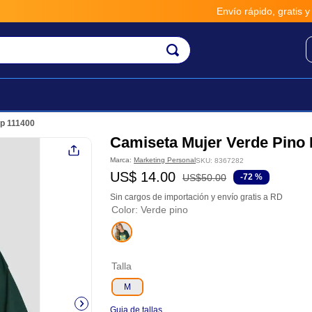
Envío rápido, gratis y seguro por *
Mp 111400
Camiseta Mujer Verde Pino
Marca:
Marketing Personal
SKU
:
8367282
US$
14
.
00
US$
50
.
00
-
72 %
Sin cargos de importación y envío gratis a RD
Color
:
Verde pino
Talla
M
Guia de tallas