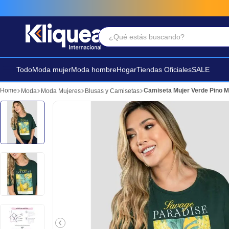
¿Qué estás buscando?
Términos Más Buscados
1
.
chaleco
Todo
Moda mujer
Moda hombre
Hogar
Tiendas Oficiales
SALE
2
.
sandalia
Camiseta Mujer Verde Pino 
Moda
Moda Mujeres
Blusas y Camisetas
3
.
futbol