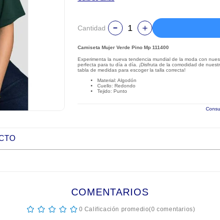
Cantidad
Camiseta Mujer Verde Pino Mp 111400
Experimenta la nueva tendencia mundial de la moda con nuest
perfecta para tu día a día. ¡Disfruta de la comodidad de nues
tabla de medidas para escoger la talla correcta!
Material: Algodón
Cuello: Redondo
Tejido: Punto
Consul
UCTO
COMENTARIOS
☆
☆
☆
☆
☆
0 Calificación promedio
(0 comentarios)