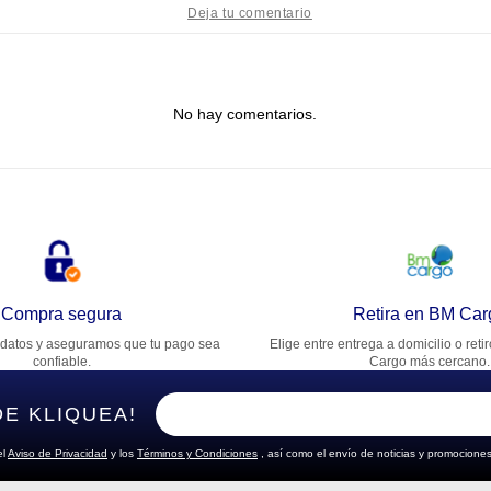
tulo
No hay comentarios.
lifica el producto de 1 a 5 estrellas
★
★
★
★
★
u nombre
rección de email
Compra segura
Retira en BM Car
datos y aseguramos que tu pago sea
Elige entre entrega a domicilio o reti
cribe un comentario
confiable.
Cargo más cercano.
DE KLIQUEA!
el
Aviso de Privacidad
y los
Términos y Condiciones
, así como el envío de noticias y promociones