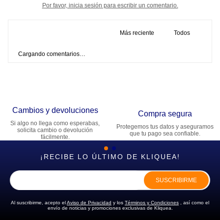
Por favor, inicia sesión para escribir un comentario.
Más reciente
Todos
Cargando comentarios…
Cambios y devoluciones
Compra segura
Si algo no llega como esperabas,
Protegemos tus datos y aseguramos
solicita cambio o devolución
que tu pago sea confiable.
fácilmente.
¡RECIBE LO ÚLTIMO DE KLIQUEA!
SUSCRIBIRME
Al suscribirme, acepto el
Aviso de Privacidad
y los
Términos y Condiciones
, así como el
envío de noticias y promociones exclusivas de Kliquea.