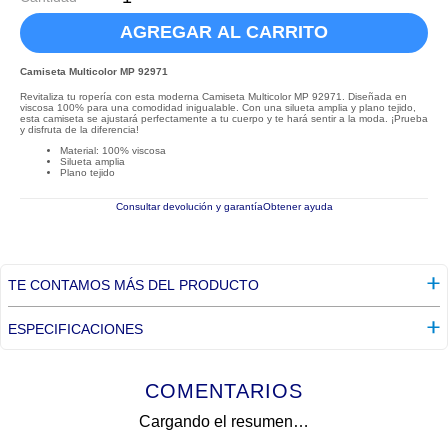
AGREGAR AL CARRITO
Camiseta Multicolor MP 92971
Revitaliza tu ropería con esta moderna Camiseta Multicolor MP 92971. Diseñada en
viscosa 100% para una comodidad inigualable. Con una silueta amplia y plano tejido,
esta camiseta se ajustará perfectamente a tu cuerpo y te hará sentir a la moda. ¡Prueba
y disfruta de la diferencia!
Material: 100% viscosa
Silueta amplia
Plano tejido
Consultar devolución y garantía
Obtener ayuda
TE CONTAMOS MÁS DEL PRODUCTO
ESPECIFICACIONES
COMENTARIOS
Cargando el resumen…