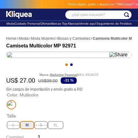
Envío rápido, gratis y seguro por **BM-Cargo**
envio
¿Qué estás buscando?
Moda
Cuidado Personal
Ofertas
Marcas Top
Alianzas
Vende aquí
Seguimiento de Pedidos
Términos Más Buscados
Moda
Moda Mujeres
Blusas y Camisetas
Camiseta Multicolor MP 
1
.
faldas
Camiseta Multicolor MP 92971
2
.
sandalia
3
.
futbol
Marca:
Marketing Personal
SKU
:
8316170
US$
27
.
00
US$
39
.
00
-
31 %
Sin cargos de importación y envío gratis a RD
Color
:
Multicolor
Talla
L
M
S
XL
Cantidad