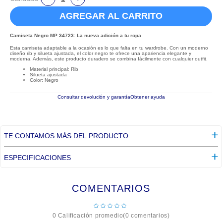
AGREGAR AL CARRITO
Camiseta Negro MP 34723: La nueva adición a tu ropa
Esta camiseta adaptable a la ocasión es lo que falta en tu wardrobe. Con un moderno
diseño rib y silueta ajustada, el color negro te ofrece una apariencia elegante y
moderna. Además, este producto duradero se combina fácilmente con cualquier outfit.
Material principal: Rib
Silueta ajustada
Color: Negro
Consultar devolución y garantía
Obtener ayuda
TE CONTAMOS MÁS DEL PRODUCTO
ESPECIFICACIONES
COMENTARIOS
☆
☆
☆
☆
☆
0 Calificación promedio
(0 comentarios)