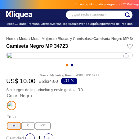
Envío rápido, gratis y seguro por **BM-Cargo**
e
¿Qué estás buscando?
Moda
Cuidado Personal
Ofertas
Marcas Top
Alianzas
Vende aquí
Seguimiento de Pedidos
Términos Más Buscados
Moda
Moda Mujeres
Blusas y Camisetas
Camiseta Negro MP 3472
1
.
faldas
Camiseta Negro MP 34723
2
.
sandalia
3
.
futbol
Marca:
Marketing Personal
SKU
:
8316771
US$
10
.
00
US$
34
.
00
-
71 %
Sin cargos de importación y envío gratis a RD
Color
:
Negro
Talla
M
S
XS
Cantidad