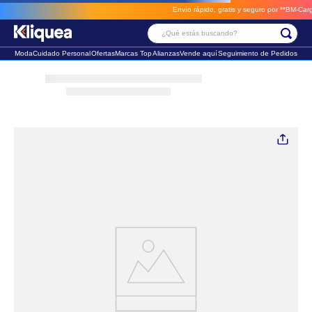
Envío rápido, gratis y seguro por **BM-Cargo**
¿Qué estás buscando?
Moda
Cuidado Personal
Ofertas
Marcas Top
Alianzas
Vende aquí
Seguimiento de Pedidos
Términos Más Buscados
1
.
faldas
2
.
sandalia
3
.
futbol