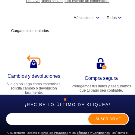
Por favor, inicia sesión para escribir un comentario.
Más reciente
Todos
Cargando comentarios…
Cambios y devoluciones
Compra segura
Si algo no llega como esperabas,
Protegemos tus datos y aseguramos
solicita cambio o devolución
que tu pago sea confiable.
fácilmente.
¡RECIBE LO ÚLTIMO DE KLIQUEA!
SUSCRIBIRME
Al suscribirme, acepto el
Aviso de Privacidad
y los
Términos y Condiciones
, así como el