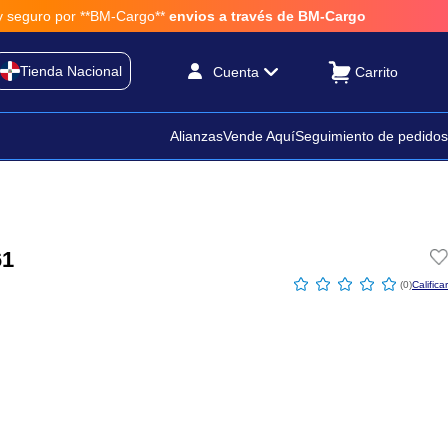
**BM-Cargo**
envios a través de BM-Cargo
Tienda Nacional
Cuenta
Alianzas
Vende Aquí
Seguimiento de pedidos
61
☆
☆
☆
☆
☆
(
0
)