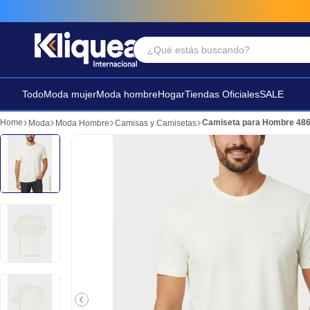
¿Qué estás buscando?
Términos Más Buscados
1
.
vestido
Todo
Moda mujer
Moda hombre
Hogar
Tiendas Oficiales
SALE
2
.
faldas
Camiseta para Hombre 48
Moda
Moda Hombre
Camisas y Camisetas
3
.
sandalia