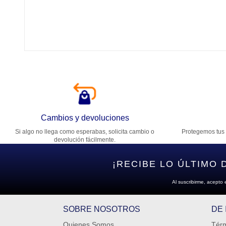
Tí
Ca
T
Di
Cambios y devoluciones
Si algo no llega como esperabas, solicita cambio o
Protegemos tus 
Es
devolución fácilmente.
¡RECIBE LO ÚLTIMO 
Al suscribirme, acepto 
SOBRE NOSOTROS
DE
Quienes Somos
Térm