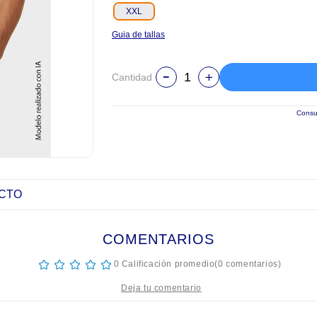
XXL
Guia de tallas
Cantidad
Consul
UCTO
COMENTARIOS
☆
☆
☆
☆
☆
0 Calificación promedio
(0 comentarios)