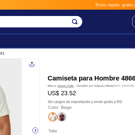
Envío rápido, gratis y seguro por 
661
Camiseta para Hombre 486
Marca:
Arturo Calle
- Vendido por
Kliquea Moda
SKU
:
8462386
US$
23
.
52
Sin cargos de importación y envío gratis a RD
Color
:
Beige
Talla