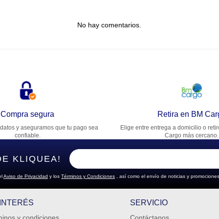
tulo
No hay comentarios.
lifica el producto de 1 a 5 estrellas
★
★
★
★
★
u nombre
rección de email
Compra segura
Retira en BM Car
datos y aseguramos que tu pago sea
Elige entre entrega a domicilio o reti
cribe un comentario
confiable.
Cargo más cercano.
DE KLIQUEA!
el
Aviso de Privacidad
y los
Términos y Condiciones
, así como el envío de noticias y promociones
ENVIAR COMENTARIO
 INTERÉS
SERVICIO
inos y condiciones
Contáctanos