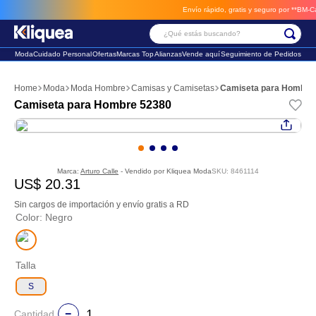
Envío rápido, gratis y seguro por **BM-Cargo
¿Qué estás buscando?
Moda
Cuidado Personal
Ofertas
Marcas Top
Alianzas
Vende aquí
Seguimiento de Pedidos
Términos Más Buscados
Moda
Moda Hombre
Camisas y Camisetas
Camiseta para Hombre
1
.
faldas
Camiseta para Hombre 52380
2
.
sandalia
3
.
futbol
Marca:
Arturo Calle
- Vendido por
Kliquea Moda
SKU
:
8461114
US$
20
.
31
Sin cargos de importación y envío gratis a RD
Color
:
Negro
Talla
S
Cantidad