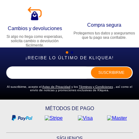
Compra segura
Cambios y devoluciones
Protegemos tus datos y aseguramos
Si algo no llega como esperabas,
que tu pago sea confiable.
solicita cambio o devolución
fácilmente.
¡RECIBE LO ÚLTIMO DE KLIQUEA!
SUSCRIBIRME
Al suscribirme, acepto el
Aviso de Privacidad
y los
Términos y Condiciones
, así como el
envío de noticias y promociones exclusivas de Kliquea.
MÉTODOS DE PAGO
SÍGUENOS