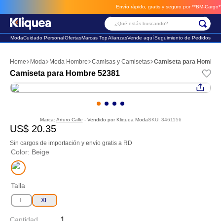
Envío rápido, gratis y seguro por **BM-Cargo**
en
¿Qué estás buscando?
Moda
Cuidado Personal
Ofertas
Marcas Top
Alianzas
Vende aquí
Seguimiento de Pedidos
Términos Más Buscados
Moda
Moda Hombre
Camisas y Camisetas
Camiseta para Hombre
1
.
faldas
Camiseta para Hombre 52381
2
.
sandalia
3
.
futbol
Marca:
Arturo Calle
- Vendido por
Kliquea Moda
SKU
:
8461156
US$
20
.
35
Sin cargos de importación y envío gratis a RD
Color
:
Beige
Talla
L
XL
Cantidad