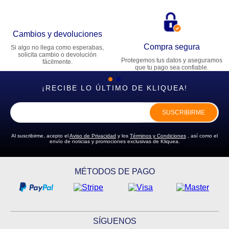
Cambios y devoluciones
Compra segura
Si algo no llega como esperabas,
solicita cambio o devolución
Protegemos tus datos y aseguramos
fácilmente.
que tu pago sea confiable.
¡RECIBE LO ÚLTIMO DE KLIQUEA!
SUSCRIBIRME
Al suscribirme, acepto el
Aviso de Privacidad
y los
Términos y Condiciones
, así como el
envío de noticias y promociones exclusivas de Kliquea.
MÉTODOS DE PAGO
SÍGUENOS