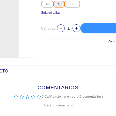
M
S
XXL
Guia de tallas
Cantidad
Consul
UCTO
COMENTARIOS
☆
☆
☆
☆
☆
0 Calificación promedio
(0 comentarios)