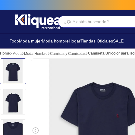
¿Qué estás buscando?
Términos Más Buscados
1
.
vestido
Todo
Moda mujer
Moda hombre
Hogar
Tiendas Oficiales
SALE
2
.
faldas
Camiseta Unicolor para H
Moda
Moda Hombre
Camisas y Camisetas
3
.
sandalia