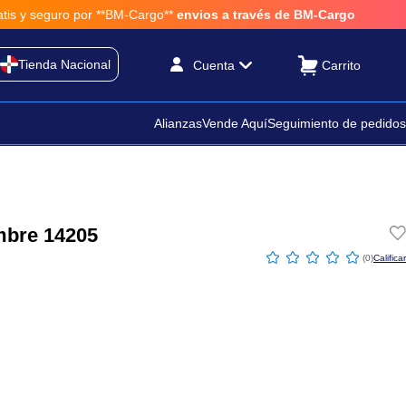
ro por **BM-Cargo**
envios a través de BM-Cargo
Tienda Nacional
Cuenta
Alianzas
Vende Aquí
Seguimiento de pedidos
mbre 14205
☆
☆
☆
☆
☆
(
0
)