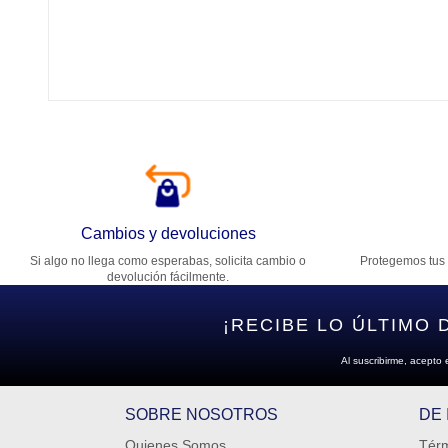
Tí
Ca
T
Di
Cambios y devoluciones
Si algo no llega como esperabas, solicita cambio o
Protegemos tus 
Es
devolución fácilmente.
¡RECIBE LO ÚLTIMO 
Al suscribirme, acepto 
SOBRE NOSOTROS
DE
Quienes Somos
Térm