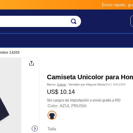
Envío rápido, gratis y segu
ombre 14205
Camiseta Unicolor para Ho
Marca:
Colore
- Vendido por
Kliquea Moda
SKU
:
8461009
US$
10
.
14
Sin cargos de importación y envío gratis a RD
Color
:
AZUL PRUSIA
Talla