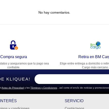
tulo
No hay comentarios.
lifica el producto de 1 a 5 estrellas
★
★
★
★
★
u nombre
rección de email
Compra segura
Retira en BM Car
datos y aseguramos que tu pago sea
Elige entre entrega a domicilio o reti
cribe un comentario
confiable.
Cargo más cercano.
DE KLIQUEA!
el
Aviso de Privacidad
y los
Términos y Condiciones
, así como el envío de noticias y promociones
ENVIAR COMENTARIO
 INTERÉS
SERVICIO
inos y condiciones
Contáctanos