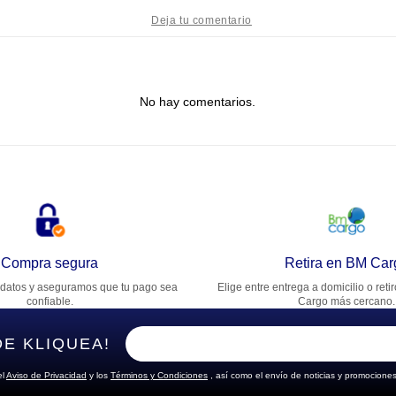
tulo
No hay comentarios.
lifica el producto de 1 a 5 estrellas
★
★
★
★
★
u nombre
rección de email
Compra segura
Retira en BM Car
datos y aseguramos que tu pago sea
Elige entre entrega a domicilio o reti
cribe un comentario
confiable.
Cargo más cercano.
DE KLIQUEA!
el
Aviso de Privacidad
y los
Términos y Condiciones
, así como el envío de noticias y promociones