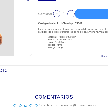
Cantidad
Cardigan Mujer Azul Claro Mp 105844
Experimenta la nueva tendencia mundial de la moda con este e
cardigan de poliester stretch es perfecto para vivir una vida c
Material: Poliester Stretch
Silueta: Semiajustada
Color: Azul Claro
Tejido: Punto
Manga: Larga
Consul
UCTO
COMENTARIOS
☆
☆
☆
☆
☆
0 Calificación promedio
(0 comentarios)