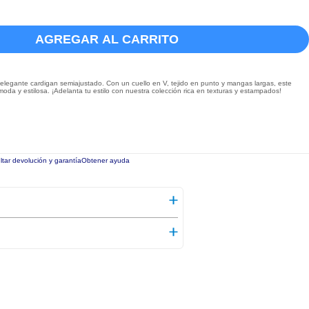
AGREGAR AL CARRITO
legante cardigan semiajustado. Con un cuello en V, tejido en punto y mangas largas, este
ómoda y estilosa. ¡Adelanta tu estilo con nuestra colección rica en texturas y estampados!
tar devolución y garantía
Obtener ayuda