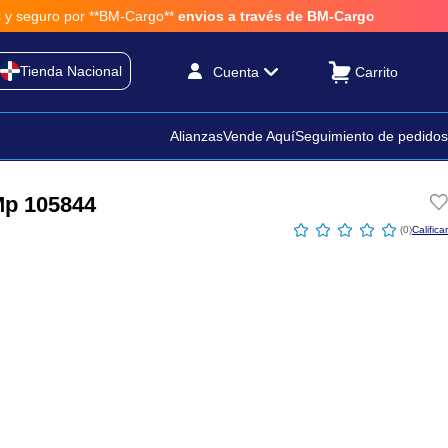
por **BM-Cargo**
envios a través de BM-Cargo
Tienda Nacional
Cuenta
Alianzas
Vende Aquí
Seguimiento de pedidos
Mp 105844
☆
☆
☆
☆
☆
(
0
)