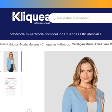
¿Qué estás buscando?
Términos Más Buscados
1
.
faldas
Todo
Moda mujer
Moda hombre
Hogar
Tiendas Oficiales
SALE
2
.
futbol
Cardigan Mujer Azul Claro 
Moda
Moda Mujeres
Chaquetas y Abrigos
3
.
sandalia