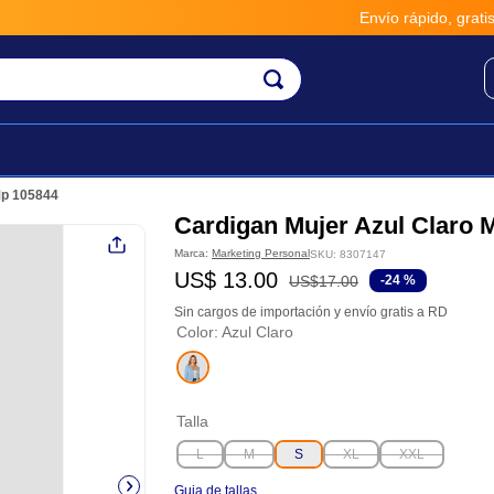
Envío rápido, gratis y seguro 
Mp 105844
Cardigan Mujer Azul Claro 
Marca:
Marketing Personal
SKU
:
8307147
US$
13
.
00
US$
17
.
00
-
24 %
Sin cargos de importación y envío gratis a RD
Color
:
Azul Claro
Talla
L
M
S
XL
XXL
Guia de tallas