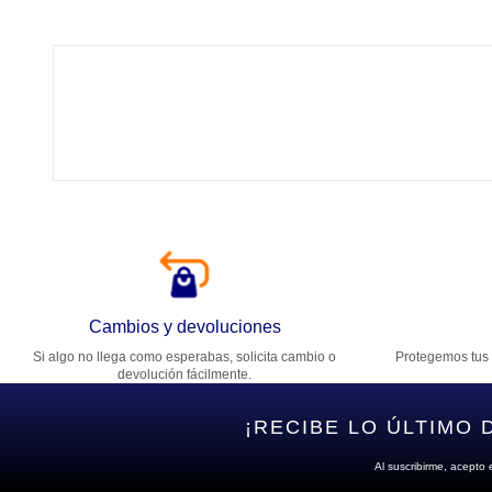
Tí
Ca
T
Di
Cambios y devoluciones
Si algo no llega como esperabas, solicita cambio o
Protegemos tus 
Es
devolución fácilmente.
¡RECIBE LO ÚLTIMO 
Al suscribirme, acepto 