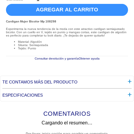
AGREGAR AL CARRITO
Cardigan Mujer Bicolor Mp 108298
Experimenta la nueva tendencia de la moda con este atractivo cardigan semiajustado
bicolor. Con un cuello en V, tejido en punto y mangas cortas, este cardigan de algodón
es perfecto para completar tu look diario. ¡Te dejarás de querer quitarlo!
Material: Algodón
Silueta: Semiajustada
Tejido: Punto
Consultar devolución y garantía
Obtener ayuda
TE CONTAMOS MÁS DEL PRODUCTO
ESPECIFICACIONES
COMENTARIOS
Cargando el resumen…
Por favor, inicia sesión para escribir un comentario.