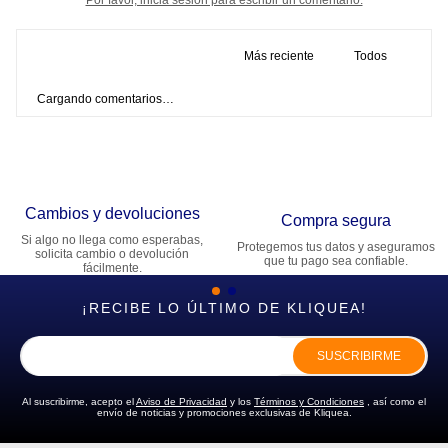
Más reciente
Todos
Cargando comentarios…
Cambios y devoluciones
Compra segura
Si algo no llega como esperabas,
Protegemos tus datos y aseguramos
solicita cambio o devolución
que tu pago sea confiable.
fácilmente.
¡RECIBE LO ÚLTIMO DE KLIQUEA!
SUSCRIBIRME
Al suscribirme, acepto el
Aviso de Privacidad
y los
Términos y Condiciones
, así como el
envío de noticias y promociones exclusivas de Kliquea.