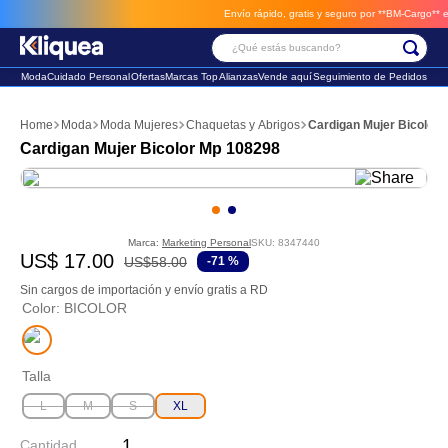
Envío rápido, gratis y seguro por **BM-Cargo**
envi
¿Qué estás buscando?
Moda
Cuidado Personal
Ofertas
Marcas Top
Alianzas
Vende aquí
Seguimiento de Pedidos
Términos Más Buscados
Moda
Moda Mujeres
Chaquetas y Abrigos
Cardigan Mujer Bicolor
1
.
vestido
Cardigan Mujer Bicolor Mp 108298
2
.
faldas
3
.
sandalia
Marca:
Marketing Personal
SKU
:
8347440
US$
17
.
00
US$
58
.
00
-
71 %
Sin cargos de importación y envío gratis a RD
Color
:
BICOLOR
Talla
L
M
S
XL
Cantidad