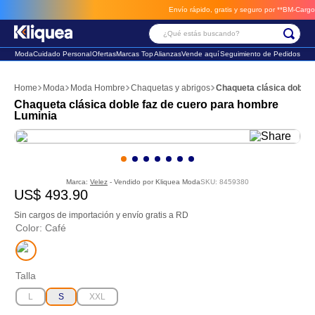
Envío rápido, gratis y seguro por **BM-Cargo**
e
¿Qué estás buscando?
Moda
Cuidado Personal
Ofertas
Marcas Top
Alianzas
Vende aquí
Seguimiento de Pedidos
Términos Más Buscados
Moda
Moda Hombre
Chaquetas y abrigos
Chaqueta clásica doble 
1
.
chaleco
Chaqueta clásica doble faz de cuero para hombre
Luminia
2
.
sandalia
3
.
futbol
Marca:
Velez
- Vendido por
Kliquea Moda
SKU
:
8459380
US$
493
.
90
Sin cargos de importación y envío gratis a RD
Color
:
Café
Talla
L
S
XXL