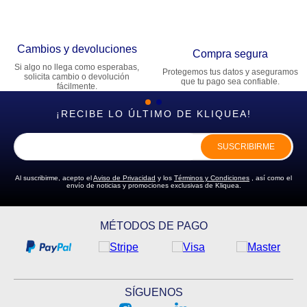
Cambios y devoluciones
Compra segura
Si algo no llega como esperabas,
Protegemos tus datos y aseguramos
solicita cambio o devolución
que tu pago sea confiable.
fácilmente.
¡RECIBE LO ÚLTIMO DE KLIQUEA!
SUSCRIBIRME
Al suscribirme, acepto el
Aviso de Privacidad
y los
Términos y Condiciones
, así como el
envío de noticias y promociones exclusivas de Kliquea.
MÉTODOS DE PAGO
SÍGUENOS