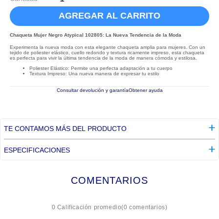
AGREGAR AL CARRITO
Chaqueta Mujer Negro Atypical 102805: La Nueva Tendencia de la Moda
Experimenta la nueva moda con esta elegante chaqueta amplia para mujeres. Con un
tejido de poliester elástico, cuello redondo y textura ricamente impreso, esta chaqueta
es perfecta para vivir la última tendencia de la moda de manera cómoda y estilosa.
Poliester Elástico: Permite una perfecta adaptación a tu cuerpo
Textura Impreso: Una nueva manera de expresar tu estilo
Consultar devolución y garantía
Obtener ayuda
TE CONTAMOS MÁS DEL PRODUCTO
ESPECIFICACIONES
COMENTARIOS
☆
☆
☆
☆
☆
0 Calificación promedio
(0 comentarios)