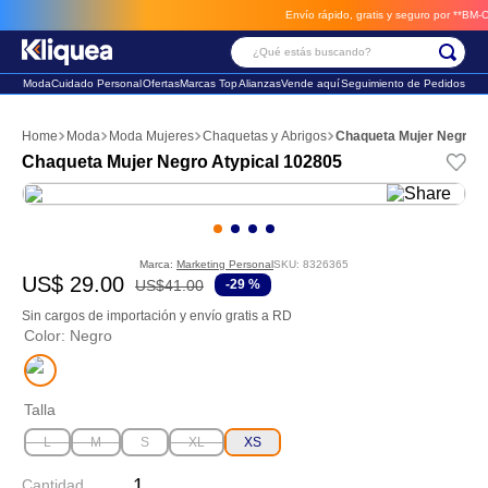
Envío rápido, gratis y seguro por **BM-Cargo
¿Qué estás buscando?
Moda
Cuidado Personal
Ofertas
Marcas Top
Alianzas
Vende aquí
Seguimiento de Pedidos
Términos Más Buscados
Moda
Moda Mujeres
Chaquetas y Abrigos
Chaqueta Mujer Negro A
1
.
faldas
Chaqueta Mujer Negro Atypical 102805
2
.
futbol
3
.
sandalia
Marca:
Marketing Personal
SKU
:
8326365
US$
29
.
00
US$
41
.
00
-
29 %
Sin cargos de importación y envío gratis a RD
Color
:
Negro
Talla
L
M
S
XL
XS
Cantidad