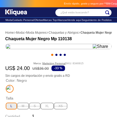
Envío rápido, gratis y seguro por **BM-Cargo**
¿Qué estás buscando?
Moda
Cuidado Personal
Ofertas
Marcas Top
Alianzas
Vende aquí
Seguimiento de Pedidos
Términos Más Buscados
Moda
Moda Mujeres
Chaquetas y Abrigos
Chaqueta Mujer Negro 
1
.
chaleco
Chaqueta Mujer Negro Mp 110138
2
.
sandalia
3
.
futbol
Marca:
Marketing Personal
SKU
:
8346915
US$
24
.
00
US$
36
.
00
-
33 %
Sin cargos de importación y envío gratis a RD
Color
:
Negro
Talla
L
M
S
XL
XS
Cantidad