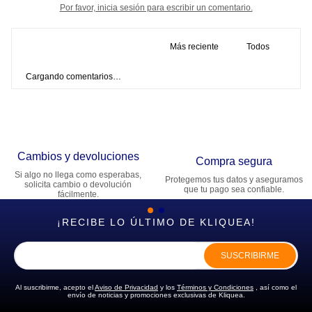
Por favor, inicia sesión para escribir un comentario.
Más reciente
Todos
Cargando comentarios…
Cambios y devoluciones
Compra segura
Si algo no llega como esperabas,
Protegemos tus datos y aseguramos
solicita cambio o devolución
que tu pago sea confiable.
fácilmente.
¡RECIBE LO ÚLTIMO DE KLIQUEA!
SUSCRIBIRME
Al suscribirme, acepto el
Aviso de Privacidad
y los
Términos y Condiciones
, así como el
envío de noticias y promociones exclusivas de Kliquea.