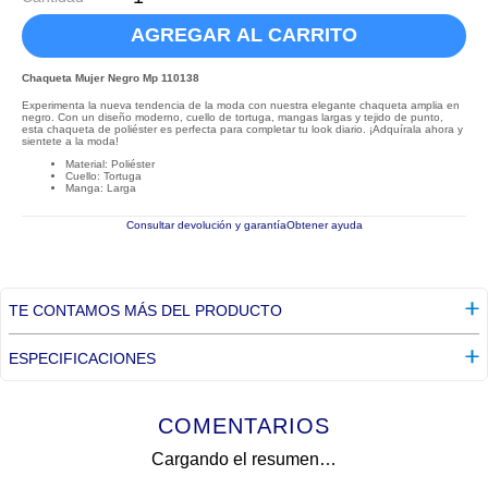
AGREGAR AL CARRITO
Chaqueta Mujer Negro Mp 110138
Experimenta la nueva tendencia de la moda con nuestra elegante chaqueta amplia en
negro. Con un diseño moderno, cuello de tortuga, mangas largas y tejido de punto,
esta chaqueta de poliéster es perfecta para completar tu look diario. ¡Adquírala ahora y
sientete a la moda!
Material: Poliéster
Cuello: Tortuga
Manga: Larga
Consultar devolución y garantía
Obtener ayuda
TE CONTAMOS MÁS DEL PRODUCTO
ESPECIFICACIONES
COMENTARIOS
Cargando el resumen…