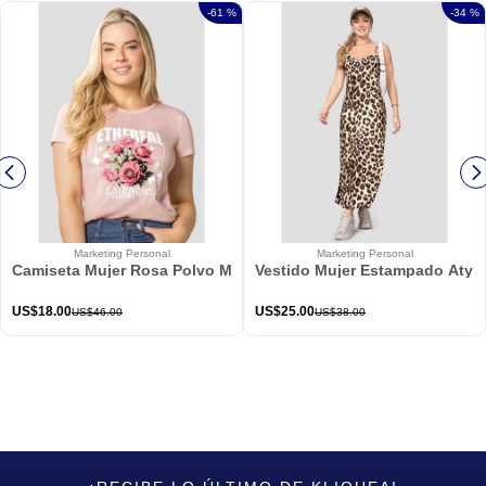
-
61 %
-
34 %
Marketing Personal
Marketing Personal
Camiseta Mujer Rosa Polvo Mp 114226
Vestido Mujer Estampado Atypi
US$
18
.
00
US$
25
.
00
US$
46
.
00
US$
38
.
00