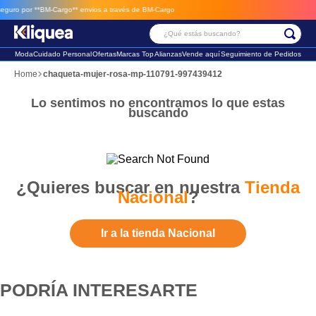
uro por **BM-Cargo**
envios a través de BM-Cargo
¿Qué estás buscando?
Moda
Cuidado Personal
Ofertas
Marcas Top
Alianzas
Vende aquí
Seguimiento de Pedidos
Términos Más Buscados
chaqueta-mujer-rosa-mp-110791-997439412
1
.
chaleco
Lo sentimos no encontramos lo que estas
buscando
2
.
sandalia
3
.
futbol
¿Quieres buscar en nuestra
Tienda
Nacional
?
Ir a la tienda Nacional
PODRÍA INTERESARTE