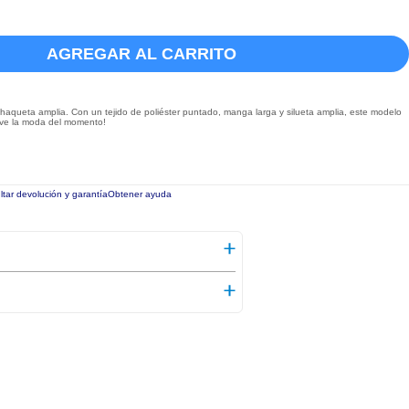
AGREGAR AL CARRITO
chaqueta amplia. Con un tejido de poliéster puntado, manga larga y silueta amplia, este modelo
Vive la moda del momento!
tar devolución y garantía
Obtener ayuda