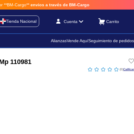
*BM-Cargo**
envios a través de BM-Cargo
Tienda Nacional
Cuenta
Alianzas
Vende Aquí
Seguimiento de pedidos
 Mp 110981
☆
☆
☆
☆
☆
(
0
)