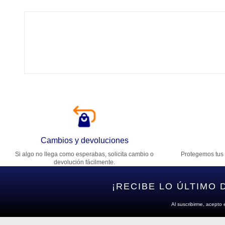
Tí
Ca
T
Di
Cambios y devoluciones
Si algo no llega como esperabas, solicita cambio o
Protegemos tus 
Es
devolución fácilmente.
¡RECIBE LO ÚLTIMO 
Al suscribirme, acepto 