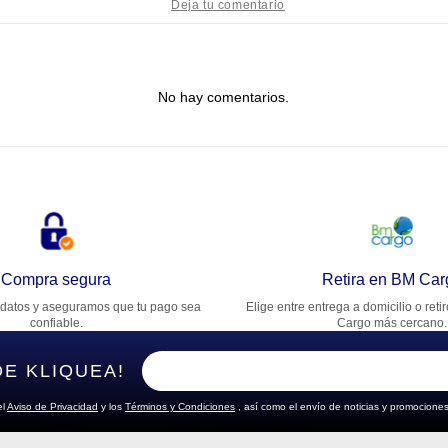
tulo
No hay comentarios.
lifica el producto de 1 a 5 estrellas
★
★
★
★
★
u nombre
rección de email
Compra segura
Retira en BM Car
datos y aseguramos que tu pago sea
Elige entre entrega a domicilio o reti
cribe un comentario
confiable.
Cargo más cercano.
DE KLIQUEA!
el
Aviso de Privacidad
y los
Términos y Condiciones
, así como el envío de noticias y promociones