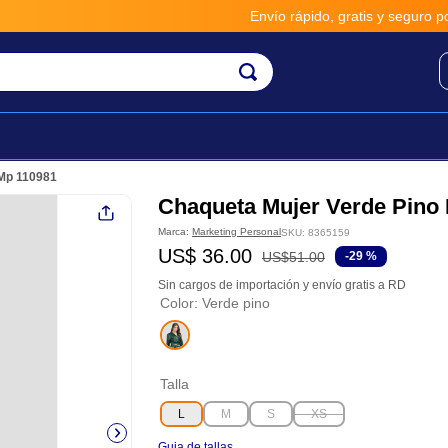
Envío rápido, gratis y seguro por *
 Mp 110981
Chaqueta Mujer Verde Pino
Marca:
Marketing Personal
SKU
:
8365159
US$
36
.
00
US$
51
.
00
-
29 %
Sin cargos de importación y envío gratis a RD
Color
:
Verde pino
Talla
L
M
S
XS
Guia de tallas