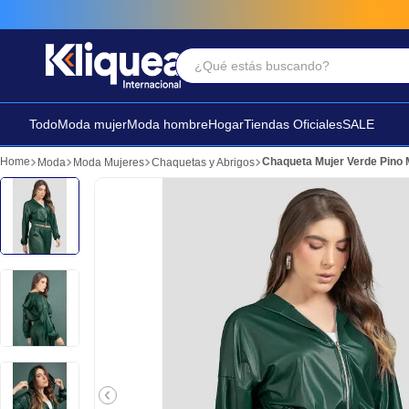
¿Qué estás buscando?
Términos Más Buscados
1
.
vestido
Todo
Moda mujer
Moda hombre
Hogar
Tiendas Oficiales
SALE
2
.
faldas
Chaqueta Mujer Verde Pino
Moda
Moda Mujeres
Chaquetas y Abrigos
3
.
sandalia