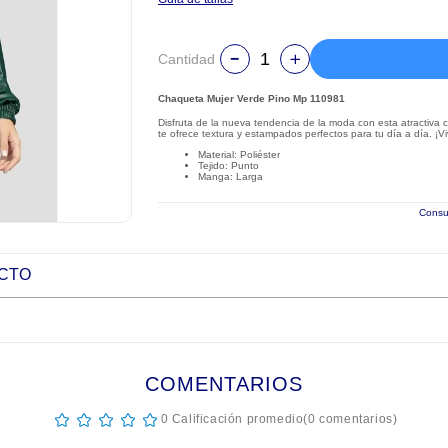
Cantidad
Chaqueta Mujer Verde Pino Mp 110981
Disfruta de la nueva tendencia de la moda con esta atractiva 
te ofrece textura y estampados perfectos para tu día a día. ¡
Material: Poliéster
Tejido: Punto
Manga: Larga
Consul
UCTO
COMENTARIOS
☆
☆
☆
☆
☆
0 Calificación promedio
(0 comentarios)