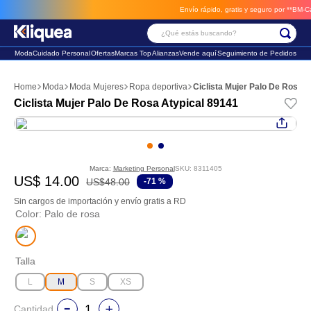
Envío rápido, gratis y seguro por **BM-Cargo**
envios a través 
¿Qué estás buscando?
Moda
Cuidado Personal
Ofertas
Marcas Top
Alianzas
Vende aquí
Seguimiento de Pedidos
Términos Más Buscados
Moda
Moda Mujeres
Ropa deportiva
Ciclista Mujer Palo De Rosa A
1
.
vestido
Ciclista Mujer Palo De Rosa Atypical 89141
2
.
faldas
3
.
sandalia
Marca:
Marketing Personal
SKU
:
8311405
US$
14
.
00
US$
48
.
00
-
71 %
Sin cargos de importación y envío gratis a RD
Color
:
Palo de rosa
Talla
L
M
S
XS
Cantidad