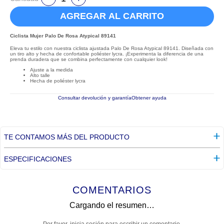
AGREGAR AL CARRITO
Ciclista Mujer Palo De Rosa Atypical 89141
Eleva tu estilo con nuestra ciclista ajustada Palo De Rosa Atypical 89141. Diseñada con
un tiro alto y hecha de confortable poliéster lycra. ¡Experimenta la diferencia de una
prenda duradera que se combina perfectamente con cualquier look!
Ajuste a la medida
Alto talle
Hecha de poliéster lycra
Consultar devolución y garantía
Obtener ayuda
TE CONTAMOS MÁS DEL PRODUCTO
ESPECIFICACIONES
COMENTARIOS
Cargando el resumen…
Por favor, inicia sesión para escribir un comentario.