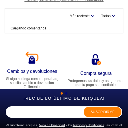
Más reciente
Todos
Cargando comentarios…
Cambios y devoluciones
Compra segura
Si algo no llega como esperabas,
Protegemos tus datos y aseguramos
solicita cambio o devolución
que tu pago sea confiable.
fácilmente.
¡RECIBE LO ÚLTIMO DE KLIQUEA!
SUSCRIBIRME
Al suscribirme, acepto el
Aviso de Privacidad
y los
Términos y Condiciones
, así como el