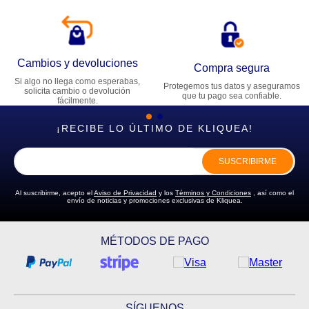
Cambios y devoluciones
Compra segura
Si algo no llega como esperabas,
Protegemos tus datos y aseguramos
solicita cambio o devolución
que tu pago sea confiable.
fácilmente.
¡RECIBE LO ÚLTIMO DE KLIQUEA!
SUSCRIBIRME
Al suscribirme, acepto el
Aviso de Privacidad
y los
Términos y Condiciones
, así como el
envío de noticias y promociones exclusivas de Kliquea.
MÉTODOS DE PAGO
SÍGUENOS