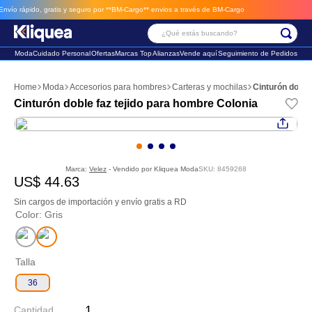
o rápido, gratis y seguro por **BM-Cargo**
envios a través de BM-Cargo
¿Qué estás buscando?
Moda
Cuidado Personal
Ofertas
Marcas Top
Alianzas
Vende aquí
Seguimiento de Pedidos
Términos Más Buscados
Moda
Accesorios para hombres
Carteras y mochilas
Cinturón doble
1
.
faldas
Cinturón doble faz tejido para hombre Colonia
2
.
sandalia
3
.
futbol
Marca:
Velez
- Vendido por
Kliquea Moda
SKU
:
8459268
US$
44
.
63
Sin cargos de importación y envío gratis a RD
Color
:
Gris
Talla
36
Cantidad