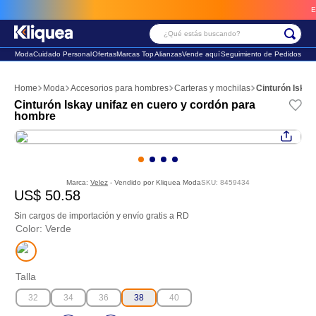
Envío 
¿Qué estás buscando?
Moda
Cuidado Personal
Ofertas
Marcas Top
Alianzas
Vende aquí
Seguimiento de Pedidos
Términos Más Buscados
Moda
Accesorios para hombres
Carteras y mochilas
Cinturón Iskay
1
.
chaleco
Cinturón Iskay unifaz en cuero y cordón para
hombre
2
.
sandalia
3
.
futbol
Marca:
Velez
- Vendido por
Kliquea Moda
SKU
:
8459434
US$
50
.
58
Sin cargos de importación y envío gratis a RD
Color
:
Verde
Talla
32
34
36
38
40