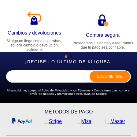
Cambios y devoluciones
Compra segura
Si algo no llega como esperabas,
Protegemos tus datos y aseguramos
solicita cambio o devolución
que tu pago sea confiable.
fácilmente.
¡RECIBE LO ÚLTIMO DE KLIQUEA!
SUSCRIBIRME
Al suscribirme, acepto el
Aviso de Privacidad
y los
Términos y Condiciones
, así como el
envío de noticias y promociones exclusivas de Kliquea.
MÉTODOS DE PAGO