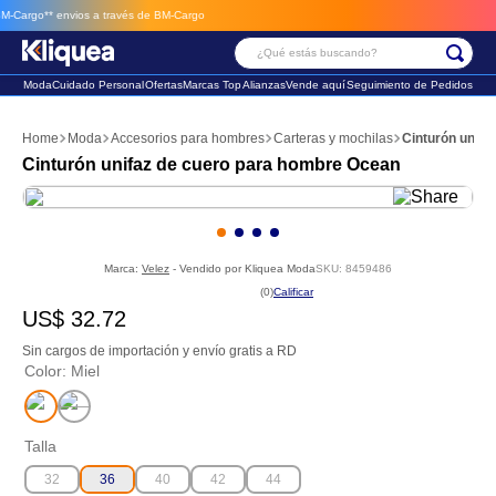
argo**
envios a través de BM-Cargo
¿Qué estás buscando?
Moda
Cuidado Personal
Ofertas
Marcas Top
Alianzas
Vende aquí
Seguimiento de Pedidos
Términos Más Buscados
Moda
Accesorios para hombres
Carteras y mochilas
Cinturón unifa
1
.
vestido
Cinturón unifaz de cuero para hombre Ocean
2
.
faldas
3
.
sandalia
Marca:
Velez
- Vendido por
Kliquea Moda
SKU
:
8459486
☆
☆
☆
☆
☆
(
0
)
US$
32
.
72
Sin cargos de importación y envío gratis a RD
Color
:
Miel
Talla
32
36
40
42
44