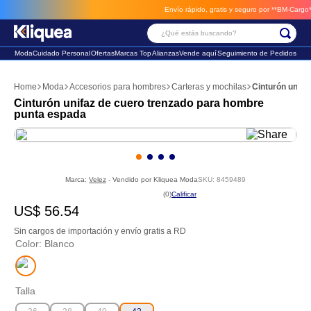
Envío rápido, gratis y seguro por **BM-Cargo**
en
¿Qué estás buscando?
Moda
Cuidado Personal
Ofertas
Marcas Top
Alianzas
Vende aquí
Seguimiento de Pedidos
Términos Más Buscados
Moda
Accesorios para hombres
Carteras y mochilas
Cinturón unifa
1
.
faldas
Cinturón unifaz de cuero trenzado para hombre
punta espada
2
.
sandalia
3
.
futbol
Marca:
Velez
- Vendido por
Kliquea Moda
SKU
:
8459489
☆
☆
☆
☆
☆
(
0
)
US$
56
.
54
Sin cargos de importación y envío gratis a RD
Color
:
Blanco
Talla