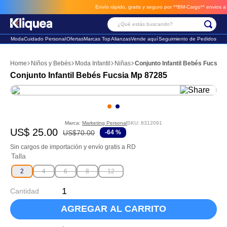
Envío rápido, gratis y seguro por **BM-Cargo**
envios a través de BM-Cargo
¿Qué estás buscando?
Moda
Cuidado Personal
Ofertas
Marcas Top
Alianzas
Vende aquí
Seguimiento de Pedidos
Términos Más Buscados
Niños y Bebés
Moda Infantil
Niñas
Conjunto Infantil Bebés Fucsia
1
.
vestido
Conjunto Infantil Bebés Fucsia Mp 87285
2
.
faldas
3
.
sandalia
Marca:
Marketing Personal
SKU
:
8312091
US$
25
.
00
US$
70
.
00
-
64 %
Sin cargos de importación y envío gratis a RD
Talla
2
4
6
8
12
Cantidad
AGREGAR AL CARRITO