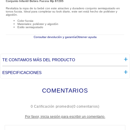
Conjunto Infantil Bebés Fucsia Mp 87285
Revitaliza la ropa de tu bebé con este atractivo y duradero conjunto semiajustado en
tonos fucsia. Ideal para completar su look diario, este set está hecho de poliéster y
algodón.
Color fucsia:
Materiales: poliéster y algodón
Estilo semiajustado
Consultar devolución y garantía
Obtener ayuda
TE CONTAMOS MÁS DEL PRODUCTO
ESPECIFICACIONES
COMENTARIOS
☆
☆
☆
☆
☆
0 Calificación promedio
(0 comentarios)
Por favor, inicia sesión para escribir un comentario.