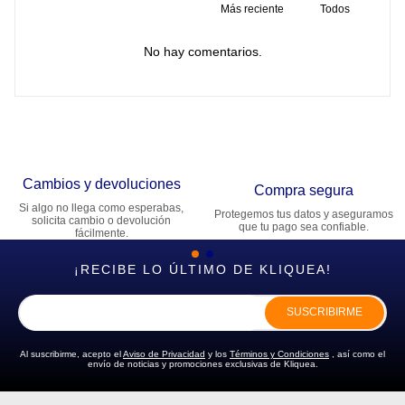
Más reciente
Todos
No hay comentarios.
Cambios y devoluciones
Compra segura
Si algo no llega como esperabas,
Protegemos tus datos y aseguramos
solicita cambio o devolución
que tu pago sea confiable.
fácilmente.
¡RECIBE LO ÚLTIMO DE KLIQUEA!
SUSCRIBIRME
Al suscribirme, acepto el
Aviso de Privacidad
y los
Términos y Condiciones
, así como el
envío de noticias y promociones exclusivas de Kliquea.