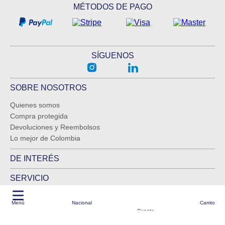
MÉTODOS DE PAGO
SÍGUENOS
SOBRE NOSOTROS
Quienes somos
Compra protegida
Devoluciones y Reembolsos
Lo mejor de Colombia
DE INTERÉS
SERVICIO
Logística garantizada por BmCargo como partner
Menú
Nacional
Carrito
Todos los derechos reservados Kliquea 2025
Cuenta