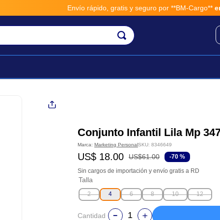
Envío rápido, gratis y seguro por **BM-Cargo**
envios a tra
Conjunto Infantil Lila Mp 34
Marca:
Marketing Personal
SKU
:
8346649
US$
18
.
00
US$
61
.
00
-
70 %
Sin cargos de importación y envío gratis a RD
Talla
2
4
6
8
10
12
Cantidad