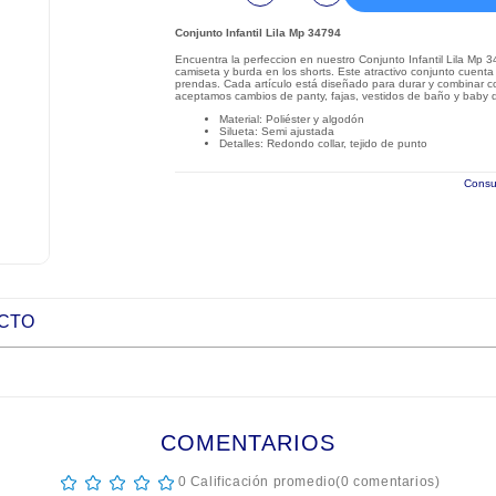
Conjunto Infantil Lila Mp 34794
Encuentra la perfeccion en nuestro Conjunto Infantil Lila Mp 
camiseta y burda en los shorts. Este atractivo conjunto cuenta 
prendas. Cada artículo está diseñado para durar y combinar co
aceptamos cambios de panty, fajas, vestidos de baño y baby dol
Material: Poliéster y algodón
Silueta: Semi ajustada
Detalles: Redondo collar, tejido de punto
Consul
UCTO
COMENTARIOS
☆
☆
☆
☆
☆
0 Calificación promedio
(0 comentarios)