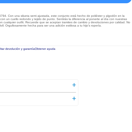
34794. Con una silueta semi ajustada, este conjunto está hecho de poliéster y algodón en la
con un cuello redondo y tejido de punto. Sentirás la diferencia al ponerte al día con nuestras
n cualquier outfit. Recuerde que se aceptan tramites de cambio y devoluciones por calidad. No
l. Orgullosamente hecha para ser una adición estilosa a tu hijo's ropería.
tar devolución y garantía
Obtener ayuda