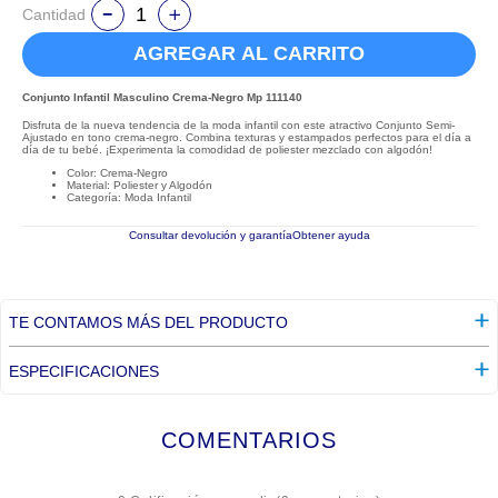
Cantidad
AGREGAR AL CARRITO
Conjunto Infantil Masculino Crema-Negro Mp 111140
Disfruta de la nueva tendencia de la moda infantil con este atractivo Conjunto Semi-
Ajustado en tono crema-negro. Combina texturas y estampados perfectos para el día a
día de tu bebé. ¡Experimenta la comodidad de poliester mezclado con algodón!
Color: Crema-Negro
Material: Poliester y Algodón
Categoría: Moda Infantil
Consultar devolución y garantía
Obtener ayuda
TE CONTAMOS MÁS DEL PRODUCTO
ESPECIFICACIONES
COMENTARIOS
☆
☆
☆
☆
☆