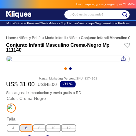
Envío rápido, gratis y seguro por **BM-Cargo**
¿Qué estás buscando?
Moda
Cuidado Personal
Ofertas
Marcas Top
Alianzas
Vende aquí
Seguimiento de Pedidos
Términos Más Buscados
Niños y Bebés
Moda Infantil
Niños
Conjunto Infantil Masculino C
1
.
chaleco
Conjunto Infantil Masculino Crema-Negro Mp
111140
2
.
sandalia
3
.
futbol
Marca:
Marketing Personal
SKU
:
8374193
US$
31
.
00
US$
45
.
00
-
31 %
Sin cargos de importación y envío gratis a RD
Color
:
Crema-Negro
Talla
4
6
8
10
12