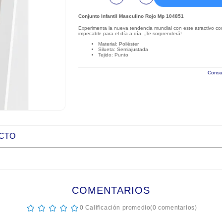
Conjunto Infantil Masculino Rojo Mp 104851
Experimenta la nueva tendencia mundial con este atractivo co
impecable para el día a día. ¡Te sorprenderá!
Material: Poliéster
Silueta: Semiajustada
Tejido: Punto
Consul
UCTO
COMENTARIOS
☆
☆
☆
☆
☆
0 Calificación promedio
(0 comentarios)