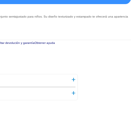
njunto semiajustado para niños. Su diseño texturizado y estampado te ofrecerá una apariencia
tar devolución y garantía
Obtener ayuda