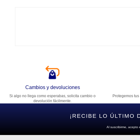
Tí
Ca
T
Di
Cambios y devoluciones
Si algo no llega como esperabas, solicita cambio o
Protegemos tus 
Es
devolución fácilmente.
¡RECIBE LO ÚLTIMO 
Al suscribirme, acepto 