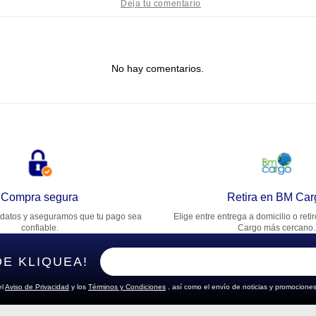
tulo
No hay comentarios.
lifica el producto de 1 a 5 estrellas
★
★
★
★
★
u nombre
rección de email
Compra segura
Retira en BM Car
datos y aseguramos que tu pago sea
Elige entre entrega a domicilio o reti
cribe un comentario
confiable.
Cargo más cercano.
DE KLIQUEA!
el
Aviso de Privacidad
y los
Términos y Condiciones
, así como el envío de noticias y promociones