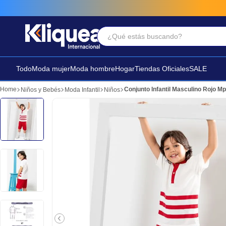
¿Qué estás buscando?
Términos Más Buscados
1
.
faldas
Todo
Moda mujer
Moda hombre
Hogar
Tiendas Oficiales
SALE
2
.
sandalia
Conjunto Infantil Masculino Rojo M
Niños y Bebés
Moda Infantil
Niños
3
.
futbol